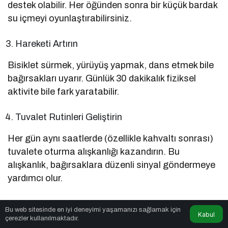
destek olabilir. Her öğünden sonra bir küçük bardak
su içmeyi oyunlaştırabilirsiniz.
Hareketi Artırın
Bisiklet sürmek, yürüyüş yapmak, dans etmek bile
bağırsakları uyarır. Günlük 30 dakikalık fiziksel
aktivite bile fark yaratabilir.
Tuvalet Rutinleri Geliştirin
Her gün aynı saatlerde (özellikle kahvaltı sonrası)
tuvalete oturma alışkanlığı kazandırın. Bu
alışkanlık, bağırsaklara düzenli sinyal göndermeye
yardımcı olur.
Tuvalet Deneyimini Güvenli Hale Getirin
Bu web sitesinde en iyi deneyimi yaşamanızı sağlamak için
Kabul
çerezler kullanılmaktadır.
Ayaklarının yere değdiği, rahat oturabildiği bir