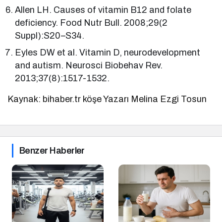
Allen LH. Causes of vitamin B12 and folate
deficiency. Food Nutr Bull. 2008;29(2
Suppl):S20–S34.
Eyles DW et al. Vitamin D, neurodevelopment
and autism. Neurosci Biobehav Rev.
2013;37(8):1517-1532.
Kaynak: bihaber.tr köşe Yazarı Melina Ezgi Tosun
Benzer Haberler