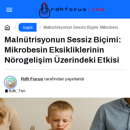
Çocuklarda Kabızlık: Lif Eksikliği Bağırsakları
Nasıl Yavaşlatır?
Paylaş
Yorum Yap
Malnütrisyonun Sessiz Biçimi: Mikrobesin
Sağlık
Eksikliklerinin Nörogelişim Üzerindeki Etkisi
Malnütrisyonun Sessiz Biçimi:
Mikrobesin Eksikliklerinin
Nörogelişim Üzerindeki Etkisi
Rdh Focus
tarafından yayınlandı
6dk, 7sn