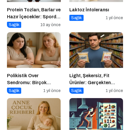
Protein Tozları, Barlar ve
Laktoz İntoleransı
Hazır İçecekler: Sporda
Sağlık
1 yıl önce
Takviye mi, Tuzak mı?
Sağlık
10 ay önce
Polikistik Over
Light, Şekersiz, Fit
Sendromu: Birçok
Ürünler: Gerçekten
Kadının Sessiz Yoldaşı
Daha Sağlıklı mı?
Sağlık
1 yıl önce
Sağlık
1 yıl önce