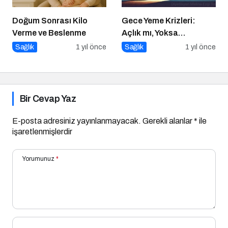
Doğum Sonrası Kilo
Gece Yeme Krizleri:
Verme ve Beslenme
Açlık mı, Yoksa
Duygusal İhtiyaçlar mı?
Sağlık
1 yıl önce
Sağlık
1 yıl önce
Bir Cevap Yaz
E-posta adresiniz yayınlanmayacak.
Gerekli alanlar
*
ile
işaretlenmişlerdir
Yorumunuz
*