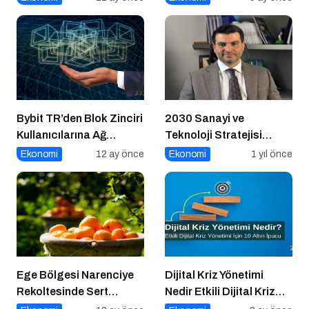
Buluşuyor
Bybit TR’den Blok Zinciri
2030 Sanayi ve
Kullanıcılarına Ağ
Teknoloji Stratejisi
Tıkanıklığı Rehberi!
Açıklandı
Ekonomi
12 ay önce
Ekonomi
1 yıl önce
Ege Bölgesi Narenciye
Dijital Kriz Yönetimi
Rekoltesinde Sert
Nedir Etkili Dijital Kriz
Düşüş: Üretim Yüzde 34
Yönetimi için 10 Altın