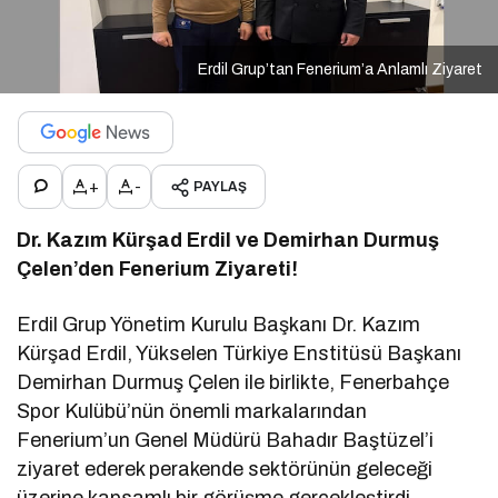
Erdil Grup’tan Fenerium’a Anlamlı Ziyaret
+
-
PAYLAŞ
Dr. Kazım Kürşad Erdil ve Demirhan Durmuş
Çelen’den Fenerium Ziyareti!
Erdil Grup Yönetim Kurulu Başkanı Dr. Kazım
Kürşad Erdil, Yükselen Türkiye Enstitüsü Başkanı
Demirhan Durmuş Çelen ile birlikte, Fenerbahçe
Spor Kulübü’nün önemli markalarından
Fenerium’un Genel Müdürü Bahadır Baştüzel’i
ziyaret ederek perakende sektörünün geleceği
üzerine kapsamlı bir görüşme gerçekleştirdi.