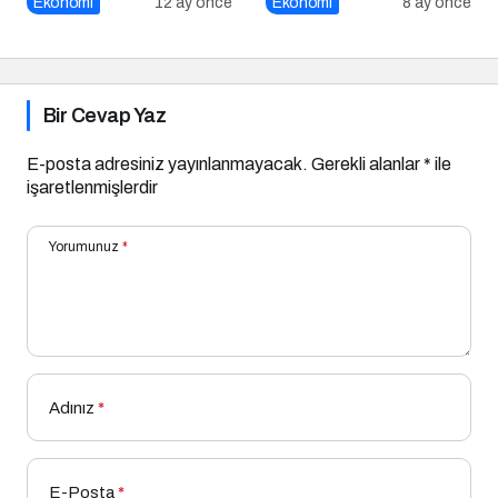
Ekonomi
12 ay önce
Ekonomi
8 ay önce
Azaldı
İpucu
Bir Cevap Yaz
E-posta adresiniz yayınlanmayacak.
Gerekli alanlar
*
ile
işaretlenmişlerdir
Yorumunuz
*
Adınız
*
E-Posta
*