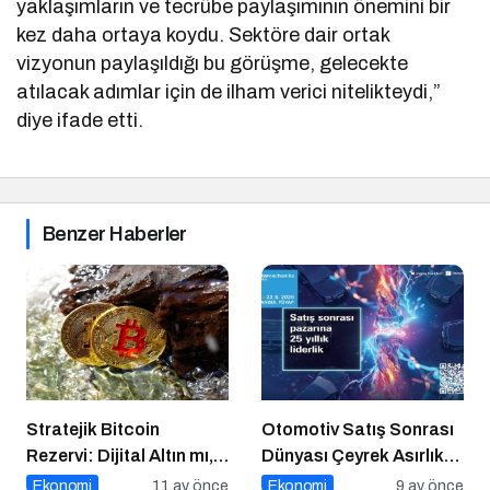
yaklaşımların ve tecrübe paylaşımının önemini bir
kez daha ortaya koydu. Sektöre dair ortak
vizyonun paylaşıldığı bu görüşme, gelecekte
atılacak adımlar için de ilham verici nitelikteydi,”
diye ifade etti.
Benzer Haberler
Stratejik Bitcoin
Otomotiv Satış Sonrası
Rezervi: Dijital Altın mı,
Dünyası Çeyrek Asırlık
Riskli Bir Hamle mi?
Zirve İçin İstanbul’da
Ekonomi
11 ay önce
Ekonomi
9 ay önce