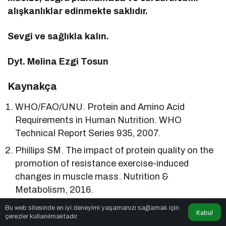
alışkanlıklar edinmekte saklıdır.
Sevgi ve sağlıkla kalın.
Dyt. Melina Ezgi Tosun
Kaynakça
WHO/FAO/UNU. Protein and Amino Acid
Requirements in Human Nutrition. WHO
Technical Report Series 935, 2007.
Phillips SM. The impact of protein quality on the
promotion of resistance exercise-induced
changes in muscle mass. Nutrition &
Metabolism, 2016.
Mariotti F, Gardner CD. Dietary Protein and
Bu web sitesinde en iyi deneyimi yaşamanızı sağlamak için
Kabul
çerezler kullanılmaktadır.
Amino Acids in Vegetarian Diets—A Review.