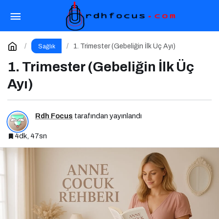
Protein Kalitesi: Bitkisel mi Hayvansal mı?
Paylaş
Yorum Yap
1. Trimester (Gebeliğin İlk Üç Ayı)
Sağlık
1. Trimester (Gebeliğin İlk Üç
Ayı)
Rdh Focus
tarafından yayınlandı
4dk, 47sn