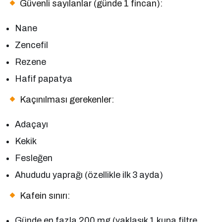
Güvenli sayılanlar (günde 1 fincan):
Nane
Zencefil
Rezene
Hafif papatya
Kaçınılması gerekenler:
Adaçayı
Kekik
Fesleğen
Ahududu yaprağı (özellikle ilk 3 ayda)
Kafein sınırı:
Günde en fazla 200 mg (yaklaşık 1 kupa filtre