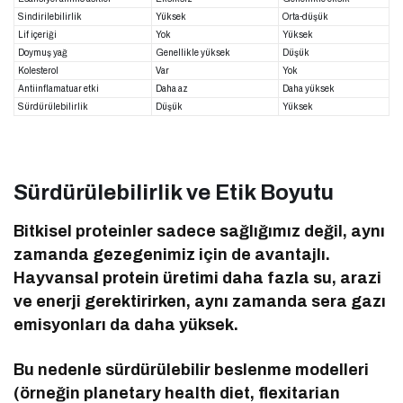
Sindirilebilirlik
Yüksek
Orta-düşük
Lif içeriği
Yok
Yüksek
Doymuş yağ
Genellikle yüksek
Düşük
Kolesterol
Var
Yok
Antiinflamatuar etki
Daha az
Daha yüksek
Sürdürülebilirlik
Düşük
Yüksek
Sürdürülebilirlik ve Etik Boyutu
Bitkisel proteinler sadece sağlığımız değil, aynı
zamanda gezegenimiz için de avantajlı.
Hayvansal protein üretimi daha fazla su, arazi
ve enerji gerektirirken, aynı zamanda sera gazı
emisyonları da daha yüksek.
Bu nedenle sürdürülebilir beslenme modelleri
(örneğin planetary health diet, flexitarian