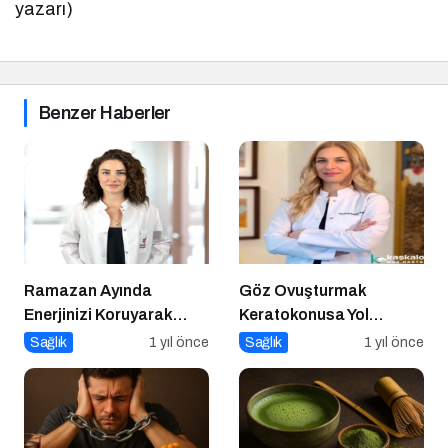
yazarı)
Benzer Haberler
Ramazan Ayında
Göz Ovuşturmak
Enerjinizi Koruyarak
Keratokonusa Yol
Oruç Tutmanın Püf
Açabilir
Sağlık
1 yıl önce
Sağlık
1 yıl önce
Noktaları