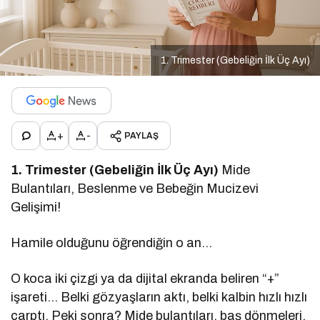
1. Trimester (Gebeliğin İlk Üç Ayı)
+
-
PAYLAŞ
1. Trimester (Gebeliğin İlk Üç Ayı)
Mide
Bulantıları, Beslenme ve Bebeğin Mucizevi
Gelişimi!
Hamile olduğunu öğrendiğin o an…
O koca iki çizgi ya da dijital ekranda beliren “+”
işareti… Belki gözyaşların aktı, belki kalbin hızlı hızlı
çarptı. Peki sonra? Mide bulantıları, baş dönmeleri,