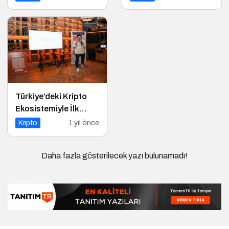
Türkiye’deki Kripto
Ekosistemiyle İlk
Buluşma
Kripto
1 yıl önce
Daha fazla gösterilecek yazı bulunamadı!