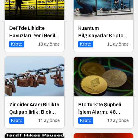
DeFi’de Likidite
Kuantum
Havuzları: Yeni Nesil
Bilgisayarlar Kripto
Finansın Kalbi
Paraları Tehdit Eder
Kripto
10 ay önce
Kripto
11 ay önce
mi?
Zincirler Arası Birlikte
BtcTurk’te Şüpheli
Çalışabilirlik: Blok
İşlem Alarmı: 48
Zincirlerin Geleceği
Milyon Dolarlık Çıkış
Kripto
11 ay önce
Kripto
12 ay önce
İddiası