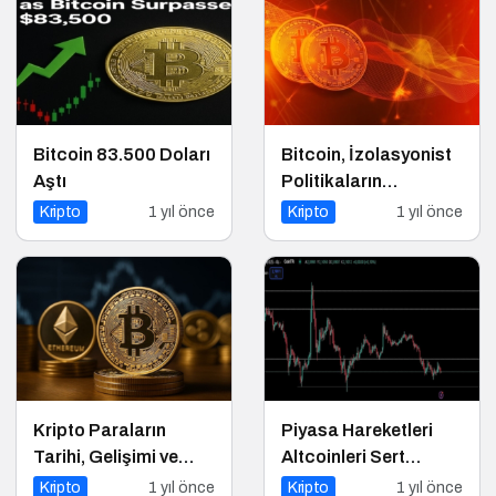
Bitcoin 83.500 Doları
Bitcoin, İzolasyonist
Aştı
Politikaların
Kazananı Olabilir
Kripto
1 yıl önce
Kripto
1 yıl önce
Kripto Paraların
Piyasa Hareketleri
Tarihi, Gelişimi ve
Altcoinleri Sert
Geleceği
Etkiledi
Kripto
1 yıl önce
Kripto
1 yıl önce