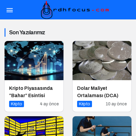
Son Yazılarımız
Kripto Piyasasında
Dolar Maliyet
“Bahar” Esintisi
Ortalaması (DCA)
Kripto
4 ay önce
Kripto
10 ay önce