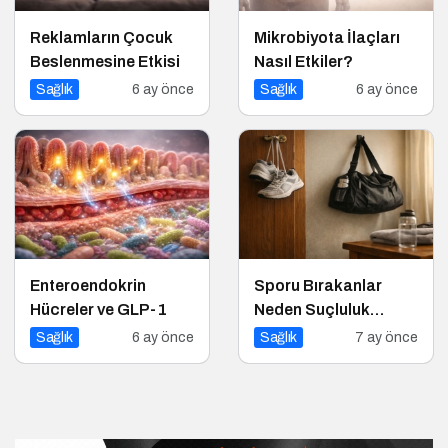
Reklamların Çocuk
Mikrobiyota İlaçları
Beslenmesine Etkisi
Nasıl Etkiler?
Sağlık
6 ay önce
Sağlık
6 ay önce
Enteroendokrin
Sporu Bırakanlar
Hücreler ve GLP-1
Neden Suçluluk
Hisseder?
Sağlık
6 ay önce
Sağlık
7 ay önce