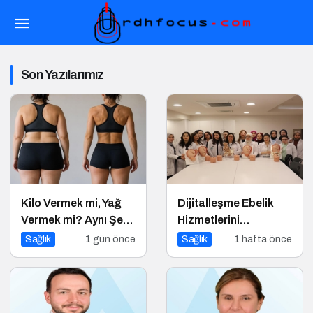
Son Yazılarımız
Kilo Vermek mi, Yağ
Dijitalleşme Ebelik
Vermek mi? Aynı Şey
Hizmetlerini
Sanıyoruz Ama Değil!
Dönüştürüyor
Sağlık
1 gün önce
Sağlık
1 hafta önce