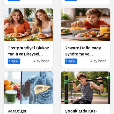
Postprandiyal Glukoz
Reward Deficiency
Yanıtı ve Bireysel
Syndrome ve
Farklılıklar
Beslenme Davranışı
Sağlık
4 ay önce
Sağlık
4 ay önce
Karaciğer
Çocuklarda Kas-