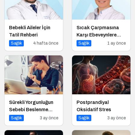
Bebekli Aileler İçin
Sıcak Çarpmasına
Tatil Rehberi
Karşı Ebeveynlere
Hayati Uyarılar
Sağlık
4 hafta önce
Sağlık
1 ay önce
Sürekli Yorgunluğun
Postprandiyal
Sebebi Beslenme
Oksidatif Stres
Olabilir mi?
Sağlık
3 ay önce
Sağlık
3 ay önce