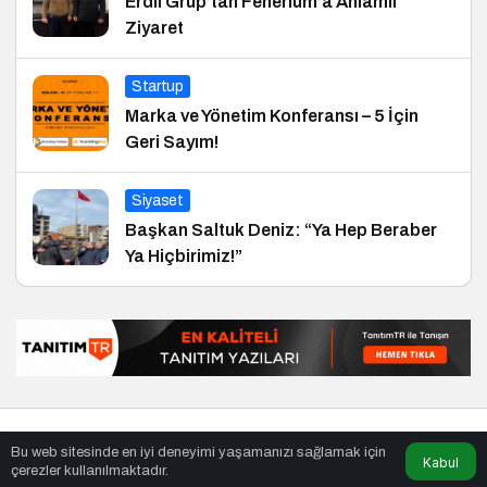
Erdil Grup’tan Fenerium’a Anlamlı
Ziyaret
Startup
Marka ve Yönetim Konferansı – 5 İçin
Geri Sayım!
Siyaset
Başkan Saltuk Deniz: “Ya Hep Beraber
Ya Hiçbirimiz!”
© Telif Hakkı 27.01.2006, Tüm Hakları Saklıdır.
haber
,
en iyiler
Bu web sitesinde en iyi deneyimi yaşamanızı sağlamak için
listesi
,
bihaber
,
sağlıklı
Kabul
çerezler kullanılmaktadır.