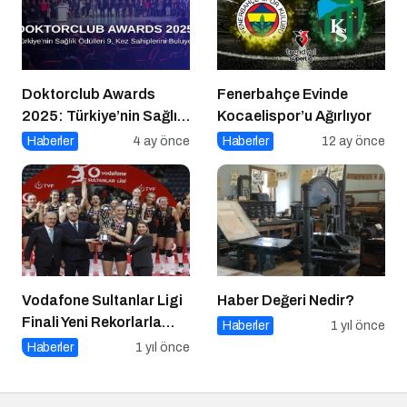
Doktorclub Awards
Fenerbahçe Evinde
2025: Türkiye’nin Sağlık
Kocaelispor’u Ağırlıyor
Ödülleri 9. Kez
Haberler
4 ay önce
Haberler
12 ay önce
Sahiplerini Buluyor
Vodafone Sultanlar Ligi
Haber Değeri Nedir?
Finali Yeni Rekorlarla
Haberler
1 yıl önce
Tamamlandı
Haberler
1 yıl önce