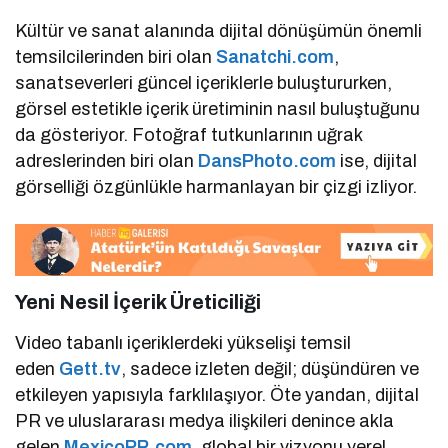
Kültür ve sanat alanında dijital dönüşümün önemli
temsilcilerinden biri olan
Sanatchi.com
,
sanatseverleri güncel içeriklerle buluştururken,
görsel estetikle içerik üretiminin nasıl buluştuğunu
da gösteriyor. Fotoğraf tutkunlarının uğrak
adreslerinden biri olan
DansPhoto.com
ise, dijital
görselliği özgünlükle harmanlayan bir çizgi izliyor.
Yeni Nesil İçerik Üreticiliği
Video tabanlı içeriklerdeki yükselişi temsil
eden
Gett.tv
, sadece izleten değil; düşündüren ve
etkileyen yapısıyla farklılaşıyor. Öte yandan, dijital
PR ve uluslararası medya ilişkileri denince akla
gelen
MexicoPR.com
, global bir vizyonu yerel