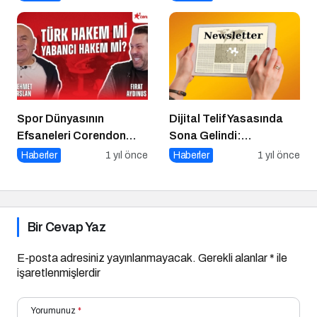
Ingonarce Fenomeni”ni
Yazdı
Spor Dünyasının
Dijital Telif Yasasında
Efsaneleri Corendon
Sona Gelindi:
Sport Talks’ta
Yayıncılara Haziran
Haberler
1 yıl önce
Haberler
1 yıl önce
Buluşuyor
Müjdesi
Bir Cevap Yaz
E-posta adresiniz yayınlanmayacak.
Gerekli alanlar
*
ile
işaretlenmişlerdir
Yorumunuz
*