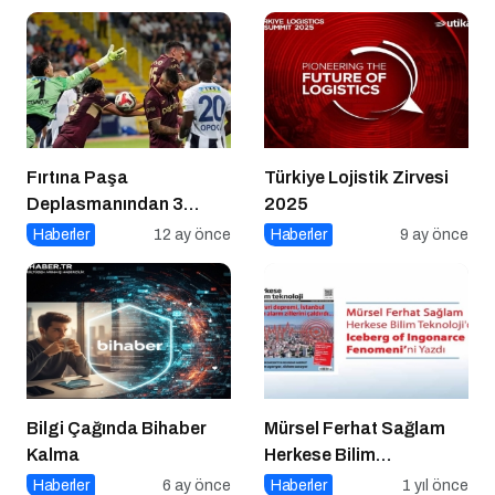
Fırtına Paşa
Türkiye Lojistik Zirvesi
Deplasmanından 3
2025
Puanla Ayrıldı
Haberler
12 ay önce
Haberler
9 ay önce
Bilgi Çağında Bihaber
Mürsel Ferhat Sağlam
Kalma
Herkese Bilim
Teknoloji’de “Iceberg of
Haberler
6 ay önce
Haberler
1 yıl önce