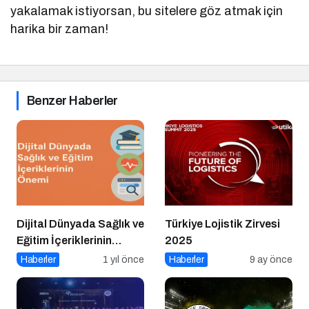
yakalamak istiyorsan, bu sitelere göz atmak için
harika bir zaman!
Benzer Haberler
Dijital Dünyada Sağlık ve
Türkiye Lojistik Zirvesi
Eğitim İçeriklerinin
2025
Önemi
Haberler
1 yıl önce
Haberler
9 ay önce