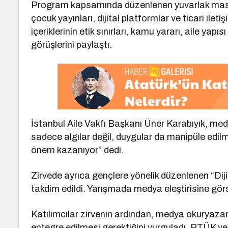
Program kapsamında düzenlenen yuvarlak masa 
çocuk yayınları, dijital platformlar ve ticari ileti
içeriklerinin etik sınırları, kamu yararı, aile yap
görüşlerini paylaştı.
İstanbul Aile Vakfı Başkanı Üner Karabıyık, med
sadece algılar değil, duygular da manipüle edil
önem kazanıyor” dedi.
Zirvede ayrıca gençlere yönelik düzenlenen “Diji
takdim edildi. Yarışmada medya eleştirisine görs
Katılımcılar zirvenin ardından, medya okuryazarl
entegre edilmesi gerektiğini vurguladı. RTÜK yetkil