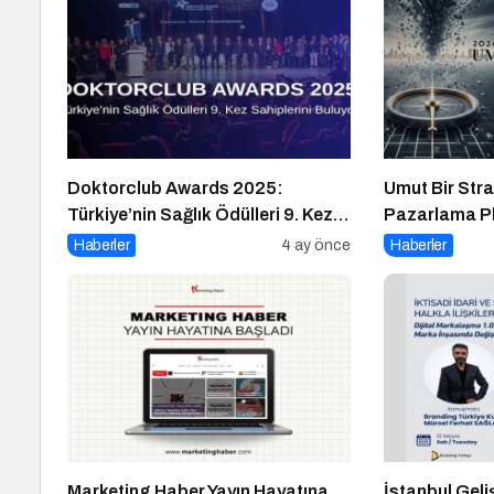
Doktorclub Awards 2025:
Umut Bir Stra
Türkiye’nin Sağlık Ödülleri 9. Kez
Pazarlama Pl
Sahiplerini Buluyor
Haberler
4 ay önce
Haberler
Marketing Haber Yayın Hayatına
İstanbul Geli