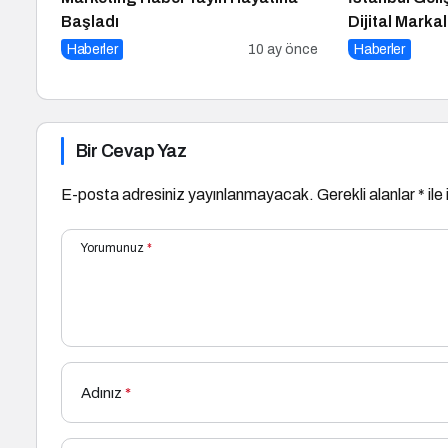
Başladı
Dijital Marka
Düzenlenece
Haberler
10 ay önce
Haberler
Bir Cevap Yaz
E-posta adresiniz yayınlanmayacak.
Gerekli alanlar
*
ile
Yorumunuz
*
Adınız
*