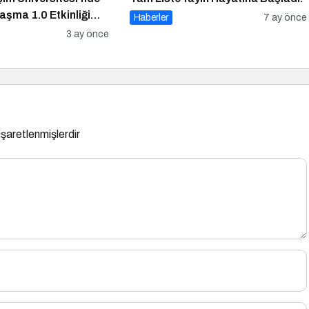
laşma 1.0 Etkinliği
Haberler
7 ay önce
k
3 ay önce
 işaretlenmişlerdir