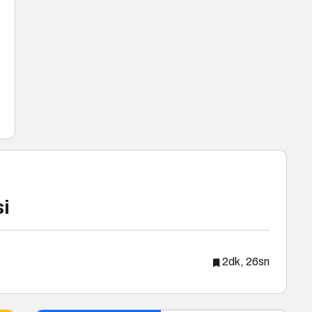
si
2dk, 26sn