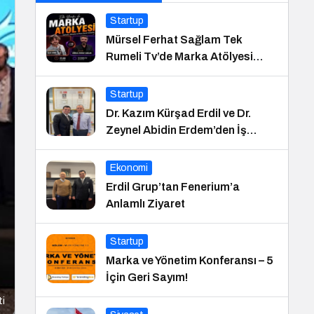
Startup
Mürsel Ferhat Sağlam Tek
Rumeli Tv’de Marka Atölyesi
Programına Konuk Oldu
Startup
Dr. Kazım Kürşad Erdil ve Dr.
Zeynel Abidin Erdem’den İş
Dünyası Buluşması
Ekonomi
Erdil Grup’tan Fenerium’a
Anlamlı Ziyaret
Startup
Marka ve Yönetim Konferansı – 5
İçin Geri Sayım!
ti