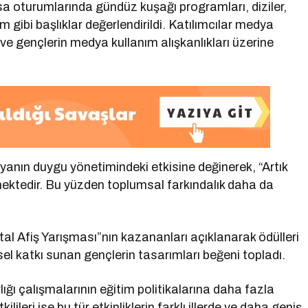
oturumlarında gündüz kuşağı programları, diziler,
şim gibi başlıklar değerlendirildi. Katılımcılar medya
ısı ve gençlerin medya kullanım alışkanlıkları üzerine
yanın duygu yönetimindeki etkisine değinerek, “Artık
mektedir. Bu yüzden toplumsal farkındalık daha da
tal Afiş Yarışması”nın kazananları açıklanarak ödülleri
el katkı sunan gençlerin tasarımları beğeni topladı.
ığı çalışmalarının eğitim politikalarına daha fazla
ileri ise bu tür etkinliklerin farklı illerde ve daha geniş