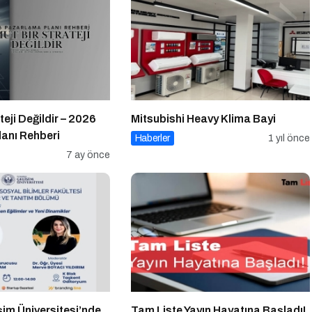
teji Değildir – 2026
Mitsubishi Heavy Klima Bayi
anı Rehberi
Haberler
1 yıl önce
7 ay önce
şim Üniversitesi’nde
Tam Liste Yayın Hayatına Başladı!