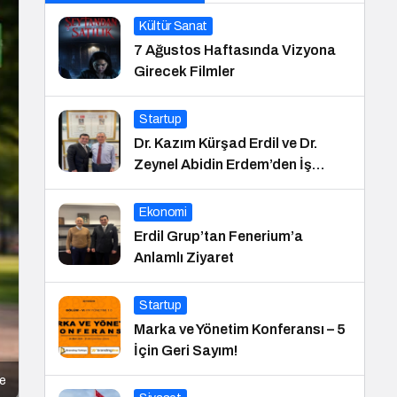
Kültür Sanat
7 Ağustos Haftasında Vizyona
Girecek Filmler
Startup
Dr. Kazım Kürşad Erdil ve Dr.
Zeynel Abidin Erdem’den İş
Dünyası Buluşması
Ekonomi
Erdil Grup’tan Fenerium’a
Anlamlı Ziyaret
Startup
Marka ve Yönetim Konferansı – 5
İçin Geri Sayım!
me