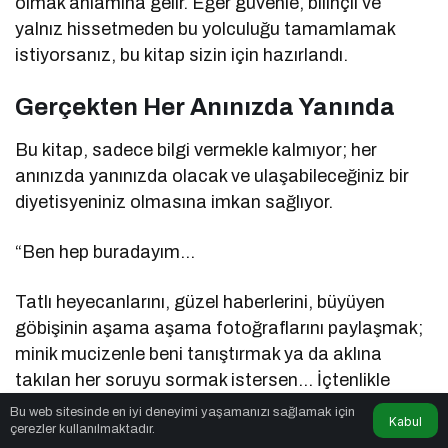
olmak anlamına gelir. Eğer güvenle, bilinçli ve
yalnız hissetmeden bu yolculuğu tamamlamak
istiyorsanız, bu kitap sizin için hazırlandı.
Gerçekten Her Anınızda Yanında
Bu kitap, sadece bilgi vermekle kalmıyor; her
anınızda yanınızda olacak ve ulaşabileceğiniz bir
diyetisyeniniz olmasına imkan sağlıyor.
“Ben hep buradayım…
Tatlı heyecanlarını, güzel haberlerini, büyüyen
göbişinin aşama aşama fotoğraflarını paylaşmak;
minik mucizenle beni tanıştırmak ya da aklına
takılan her soruyu sormak istersen… İçtenlikle
yazabileceğin bir adresin var.”
Bu web sitesinde en iyi deneyimi yaşamanızı sağlamak için
Kabul
çerezler kullanılmaktadır.