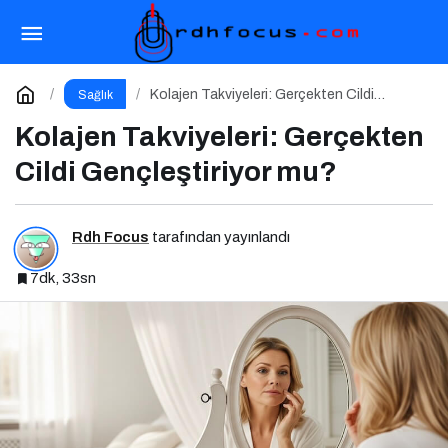
Anne ve Çocuk Rehberi: Bilgiyle, Sevgiyle,
Güvenle
Paylaş
Yorum Yap
Kolajen Takviyeleri: Gerçekten Cildi
Sağlık
Gençleştiriyor mu?
Kolajen Takviyeleri: Gerçekten
Cildi Gençleştiriyor mu?
Rdh Focus
tarafından yayınlandı
7dk, 33sn