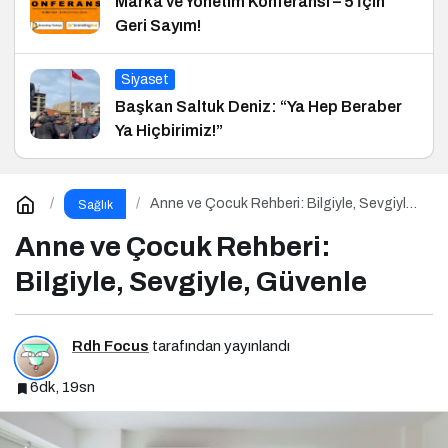
Marka ve Yönetim Konferansı – 5 İçin
Geri Sayım!
Siyaset
Başkan Saltuk Deniz: “Ya Hep Beraber
Ya Hiçbirimiz!”
Anne ve Çocuk Rehberi: Bilgiyle, Sevgiyle,
Sağlık
Güvenle
Anne ve Çocuk Rehberi:
Bilgiyle, Sevgiyle, Güvenle
Rdh Focus
tarafından yayınlandı
6dk, 19sn