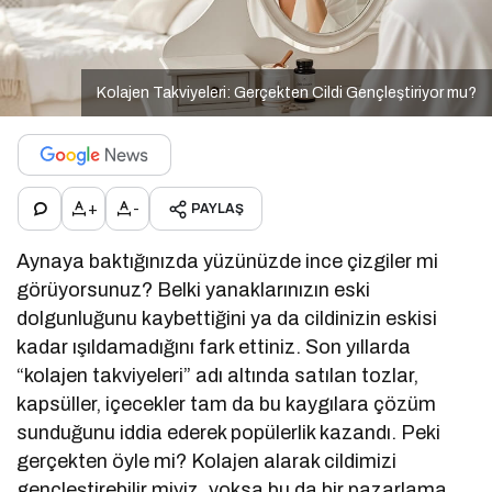
Kolajen Takviyeleri: Gerçekten Cildi Gençleştiriyor mu?
+
-
PAYLAŞ
Aynaya baktığınızda yüzünüzde ince çizgiler mi
görüyorsunuz? Belki yanaklarınızın eski
dolgunluğunu kaybettiğini ya da cildinizin eskisi
kadar ışıldamadığını fark ettiniz. Son yıllarda
“kolajen takviyeleri” adı altında satılan tozlar,
kapsüller, içecekler tam da bu kaygılara çözüm
sunduğunu iddia ederek popülerlik kazandı. Peki
gerçekten öyle mi? Kolajen alarak cildimizi
gençleştirebilir miyiz, yoksa bu da bir pazarlama