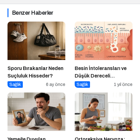
Benzer Haberler
Sporu Bırakanlar Neden
Besin İntoleransları ve
Suçluluk Hisseder?
Düşük Dereceli
Enflamasyonun Kronik
Sağlık
6 ay önce
Sağlık
1 yıl önce
Hastalıklara Etkisi
Yemeğe Duyulan
Ortoreksiya Nervoza: