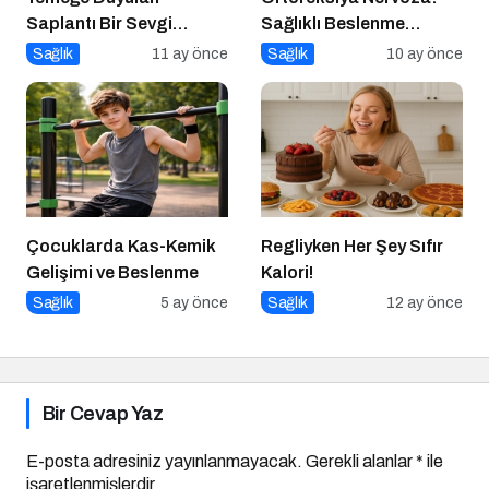
Saplantı Bir Sevgi
Sağlıklı Beslenme
İhtiyacıdır
Takıntısı
Sağlık
11 ay önce
Sağlık
10 ay önce
Çocuklarda Kas-Kemik
Regliyken Her Şey Sıfır
Gelişimi ve Beslenme
Kalori!
Sağlık
5 ay önce
Sağlık
12 ay önce
Bir Cevap Yaz
E-posta adresiniz yayınlanmayacak.
Gerekli alanlar
*
ile
işaretlenmişlerdir