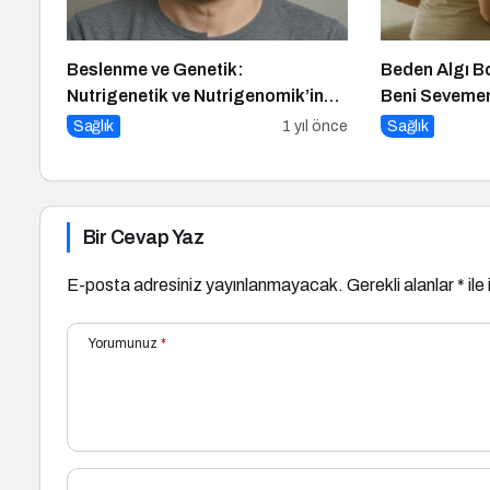
Beslenme ve Genetik:
Beden Algı B
Nutrigenetik ve Nutrigenomik’in
Beni Sevem
Rolü
Sağlık
1 yıl önce
Sağlık
Bir Cevap Yaz
E-posta adresiniz yayınlanmayacak.
Gerekli alanlar
*
ile
Yorumunuz
*