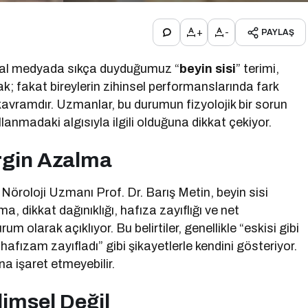
+
-
PAYLAŞ
yal medyada sıkça duyduğumuz “
beyin sisi
” terimi,
ak; fakat bireylerin zihinsel performanslarında fark
ir kavramdır. Uzmanlar, bu durumun fizyolojik bir sorun
llanmadaki algısıyla ilgili olduğuna dikkat çekiyor.
rgin Azalma
oloji Uzmanı Prof. Dr. Barış Metin, beyin sisi
a, dikkat dağınıklığı, hafıza zayıflığı ve net
um olarak açıklıyor. Bu belirtiler, genellikle “eskisi gibi
fızam zayıfladı” gibi şikayetlerle kendini gösteriyor.
na işaret etmeyebilir.
imsel Değil