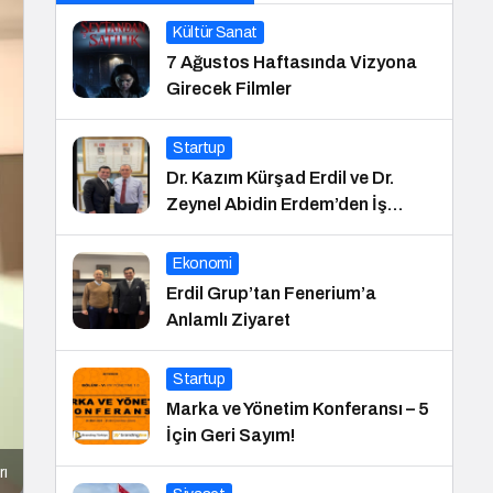
Kültür Sanat
7 Ağustos Haftasında Vizyona
Girecek Filmler
Startup
Dr. Kazım Kürşad Erdil ve Dr.
Zeynel Abidin Erdem’den İş
Dünyası Buluşması
Ekonomi
Erdil Grup’tan Fenerium’a
Anlamlı Ziyaret
Startup
Marka ve Yönetim Konferansı – 5
İçin Geri Sayım!
rı