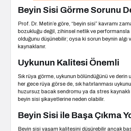
Beyin Sisi Görme Sorunu De
Prof. Dr. Metin’e göre, “beyin sisi” kavramı za
bozukluğu değil, zihinsel netlik ve performansla il
olduğunu düşünebilir; oysa ki sorun beynin algı
kaynaklanır.
Uykunun Kalitesi Önemli
Sık rüya görme, uykunun bölündüğünü ve derin uy
her gece rüya görse de, sık hatırlanması uykunun
huzursuz bacak sendromu ya da stres kaynaklı uy
beyin sisi şikayetlerine neden olabilir.
Beyin Sisi ile Başa Çıkma Yo
Beyin sisi yaşam kalitesini düşürebilir ancak