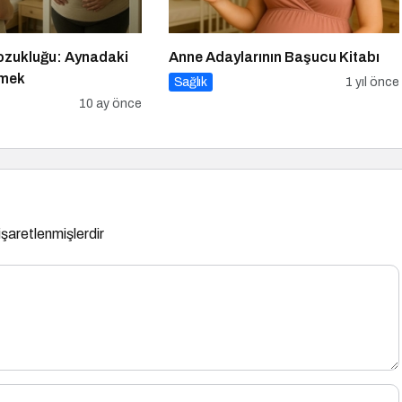
ozukluğu: Aynadaki
Anne Adaylarının Başucu Kitabı
emek
Sağlık
1 yıl önce
10 ay önce
 işaretlenmişlerdir