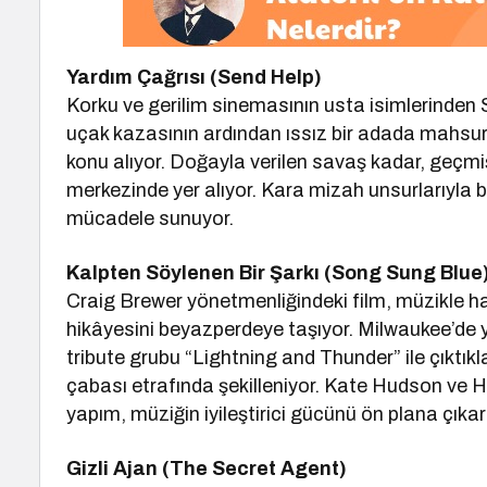
Yardım Çağrısı (Send Help)
Korku ve gerilim sinemasının usta isimlerinden 
uçak kazasının ardından ıssız bir adada mahsur
konu alıyor. Doğayla verilen savaş kadar, geçm
merkezinde yer alıyor. Kara mizah unsurlarıyla be
mücadele sunuyor.
Kalpten Söylenen Bir Şarkı (Song Sung Blue
Craig Brewer yönetmenliğindeki film, müzikle ha
hikâyesini beyazperdeye taşıyor. Milwaukee’de 
tribute grubu “Lightning and Thunder” ile çıktıkl
çabası etrafında şekilleniyor. Kate Hudson ve
yapım, müziğin iyileştirici gücünü ön plana çıkar
Gizli Ajan (The Secret Agent)