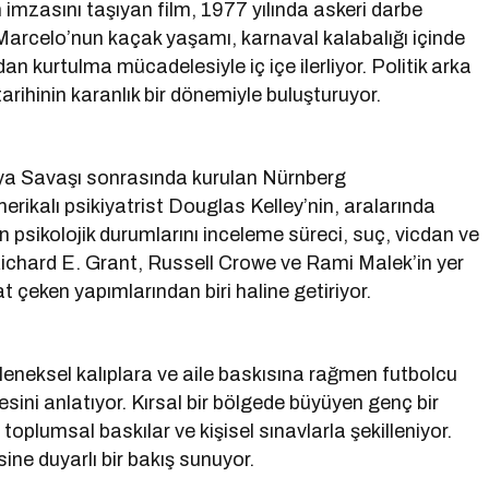
imzasını taşıyan film, 1977 yılında askeri darbe
 Marcelo’nun kaçak yaşamı, karnaval kalabalığı içinde
n kurtulma mücadelesiyle iç içe ilerliyor. Politik arka
tarihinin karanlık bir dönemiyle buluşturuyor.
nya Savaşı sonrasında kurulan Nürnberg
rikalı psikiyatrist Douglas Kelley’nin, aralarında
 psikolojik durumlarını inceleme süreci, suç, vicdan ve
Richard E. Grant, Russell Crowe ve Rami Malek’in yer
t çeken yapımlarından biri haline getiriyor.
eneksel kalıplara ve aile baskısına rağmen futbolcu
ni anlatıyor. Kırsal bir bölgede büyüyen genç bir
toplumsal baskılar ve kişisel sınavlarla şekilleniyor.
ine duyarlı bir bakış sunuyor.