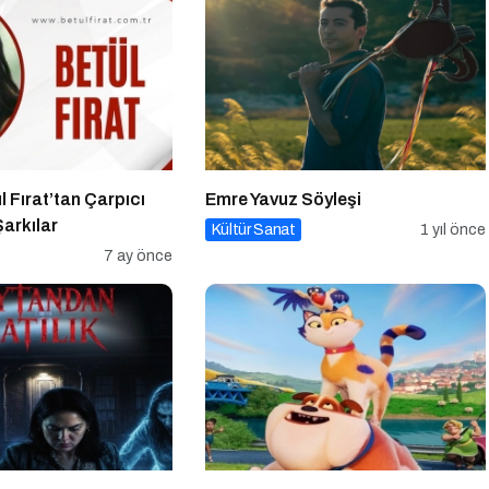
l Fırat’tan Çarpıcı
Emre Yavuz Söyleşi
Şarkılar
Kültür Sanat
1 yıl önce
7 ay önce