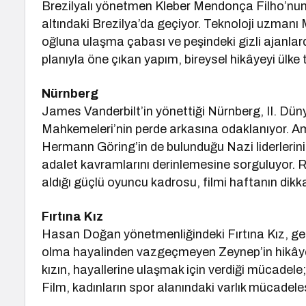
Brezilyalı yönetmen Kleber Mendonça Filho’nun 
altındaki Brezilya’da geçiyor. Teknoloji uzmanı
oğluna ulaşma çabası ve peşindeki gizli ajanlarda
planıyla öne çıkan yapım, bireysel hikâyeyi ülke 
Nürnberg
James Vanderbilt’in yönettiği Nürnberg, II. Dü
Mahkemeleri’nin perde arkasına odaklanıyor. Ame
Hermann Göring’in de bulunduğu Nazi liderlerinin
adalet kavramlarını derinlemesine sorguluyor. 
aldığı güçlü oyuncu kadrosu, filmi haftanın dikka
Fırtına Kız
Hasan Doğan yönetmenliğindeki Fırtına Kız, gel
olma hayalinden vazgeçmeyen Zeynep’in hikâyesi
kızın, hayallerine ulaşmak için verdiği mücadele; 
Film, kadınların spor alanındaki varlık mücadeles