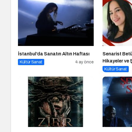
İstanbul’da Sanatın Altın Haftası
Senarist Betü
Hikayeler ve 
Kültür Sanat
4 ay önce
Kültür Sanat