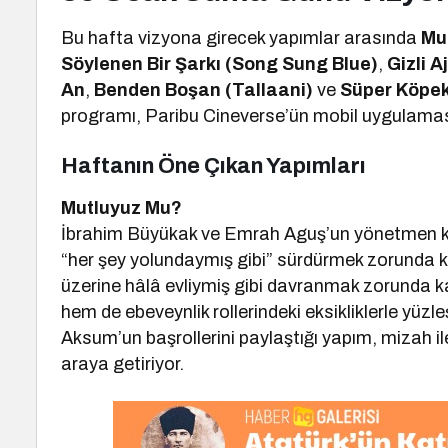
Bu hafta vizyona girecek yapımlar arasında
Mu
Söylenen Bir Şarkı (Song Sung Blue)
,
Gizli 
An
,
Benden Boşan (Tallaani)
ve
Süper Köpek
programı, Paribu Cineverse’ün mobil uygulaması v
Haftanın Öne Çıkan Yapımları
Mutluyuz Mu?
İbrahim Büyükak ve Emrah Aguş’un yönetmen kol
“her şey yolundaymış gibi” sürdürmek zorunda kaldı
üzerine hâlâ evliymiş gibi davranmak zorunda kalan
hem de ebeveynlik rollerindeki eksikliklerle yüzl
Aksum’un başrollerini paylaştığı yapım, mizah i
araya getiriyor.