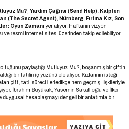
tluyuz Mu?
,
Yardım Çağrısı (Send Help)
,
Kalpten
Ajan (The Secret Agent)
,
Nürnberg
,
Fırtına Kız
,
Son
ler: Oyun Zamanı
yer alıyor. Haftanın vizyon
e resmi internet sitesi üzerinden takip edilebiliyor.
tuğunu paylaştığı Mutluyuz Mu?, boşanmış bir çiftin
ğı bir tatilin iç yüzünü ele alıyor. Kızlarının isteği
 çift, tatil süreci ilerledikçe hem geçmiş ilişkileriyle
eşiyor. İbrahim Büyükak, Yasemin Sakallıoğlu ve İlker
le duygusal hesaplaşmayı dengeli bir anlatımla bir