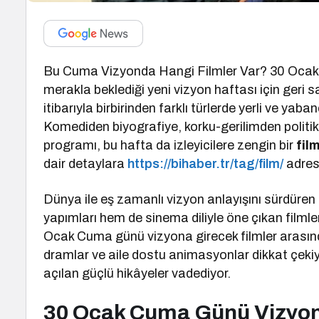
Bu Cuma Vizyonda Hangi Filmler Var? 30 Ocak 
merakla beklediği yeni vizyon haftası için ger
itibarıyla birbirinden farklı türlerde yerli ve yab
Komediden biyografiye, korku-gerilimden politi
programı, bu hafta da izleyicilere zengin bir
fil
dair detaylara
https://bihaber.tr/tag/film/
adres
Dünya ile eş zamanlı vizyon anlayışını sürdüren
yapımları hem de sinema diliyle öne çıkan filmle
Ocak Cuma günü vizyona girecek filmler arasında y
dramlar ve aile dostu animasyonlar dikkat çekiyo
açılan güçlü hikâyeler vadediyor.
30 Ocak Cuma Günü Vizyond