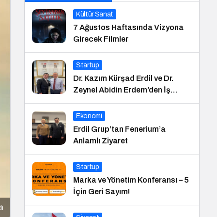
Kültür Sanat
7 Ağustos Haftasında Vizyona
Girecek Filmler
Startup
Dr. Kazım Kürşad Erdil ve Dr.
Zeynel Abidin Erdem’den İş
Dünyası Buluşması
Ekonomi
Erdil Grup’tan Fenerium’a
Anlamlı Ziyaret
Startup
Marka ve Yönetim Konferansı – 5
İçin Geri Sayım!
dı