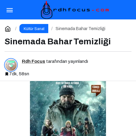
13 Mart Cuma Haftasında Vizyonda Hangi
Filmler Var?
Paylaş
Yorum Yap
Sinemada Bahar Temizliği
Kültür Sanat
Sinemada Bahar Temizliği
Rdh Focus
tarafından yayınlandı
7dk, 58sn