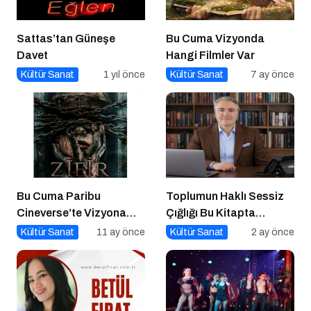
Sattas’tan Güneşe
Bu Cuma Vizyonda
Davet
Hangi Filmler Var
Kültür Sanat
1 yıl önce
Kültür Sanat
7 ay önce
Bu Cuma Paribu
Toplumun Haklı Sessiz
Cineverse’te Vizyona
Çığlığı Bu Kitapta
Girecek Filmler
Toplandı
Kültür Sanat
11 ay önce
Kültür Sanat
2 ay önce