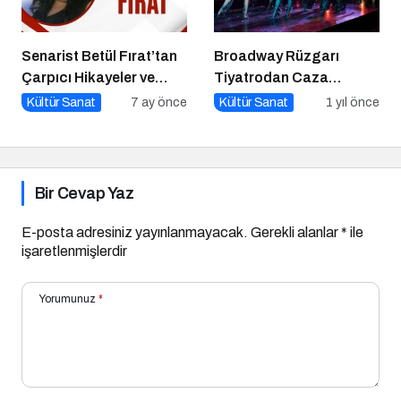
Senarist Betül Fırat’tan
Broadway Rüzgarı
Çarpıcı Hikayeler ve
Tiyatrodan Caza
Şarkılar
Dopdolu Bir Program
Kültür Sanat
7 ay önce
Kültür Sanat
1 yıl önce
Bir Cevap Yaz
E-posta adresiniz yayınlanmayacak.
Gerekli alanlar
*
ile
işaretlenmişlerdir
Yorumunuz
*