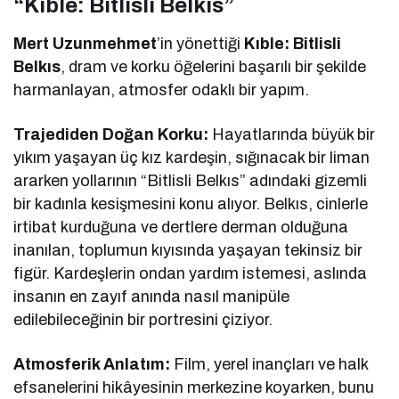
“Kıble: Bitlisli Belkıs”
Mert Uzunmehmet
’in yönettiği
Kıble: Bitlisli
Belkıs
, dram ve korku öğelerini başarılı bir şekilde
harmanlayan, atmosfer odaklı bir yapım.
Trajediden Doğan Korku:
Hayatlarında büyük bir
yıkım yaşayan üç kız kardeşin, sığınacak bir liman
ararken yollarının “Bitlisli Belkıs” adındaki gizemli
bir kadınla kesişmesini konu alıyor. Belkıs, cinlerle
irtibat kurduğuna ve dertlere derman olduğuna
inanılan, toplumun kıyısında yaşayan tekinsiz bir
figür. Kardeşlerin ondan yardım istemesi, aslında
insanın en zayıf anında nasıl manipüle
edilebileceğinin bir portresini çiziyor.
Atmosferik Anlatım:
Film, yerel inançları ve halk
efsanelerini hikâyesinin merkezine koyarken, bunu