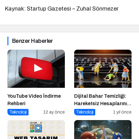
Kaynak: Startup Gazetesi – Zuhal Sönmezer
Benzer Haberler
YouTube Video İndirme
Dijital Bahar Temizliği:
Rehberi
Hareketsiz Hesaplarınızı
Temizlemenin Zamanı
Teknoloji
12 ay önce
Teknoloji
1 yıl önce
Geldi!