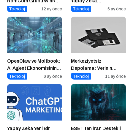
RomCom Grubu WinRAR
Yapay Zeka
Açığını Hedef Aldı
Gastronomiyi Nasıl
Teknoloji
12 ay önce
Teknoloji
6 ay önce
Yeniden Programlıyor?
OpenClaw ve Moltbook:
Merkeziyetsiz
AI Agent Ekonomisinin
Depolama: Verinin
İlk Altyapıları
Geleceği Web3 ile
Teknoloji
6 ay önce
Teknoloji
11 ay önce
Şekilleniyor
Yapay Zeka Yeni Bir
ESET’ten İran Destekli