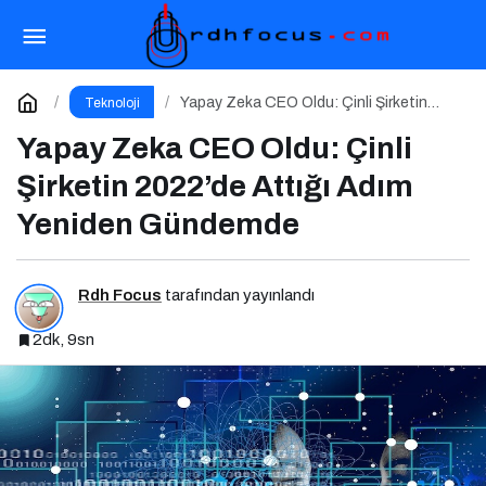
Telegram Kanallarından Pasif Gelir Elde Etmek
Artık Mümkün
Paylaş
Yorum Yap
Yapay Zeka CEO Oldu: Çinli Şirketin
Teknoloji
2022’de Attığı Adım Yeniden Gündemde
Yapay Zeka CEO Oldu: Çinli
Şirketin 2022’de Attığı Adım
Yeniden Gündemde
Rdh Focus
tarafından yayınlandı
2dk, 9sn