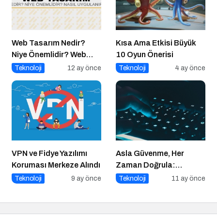
Web Tasarım Nedir?
Kısa Ama Etkisi Büyük
Niye Önemlidir? Web
10 Oyun Önerisi
Tasarım Nasıl Yapılır?
Teknoloji
12 ay önce
Teknoloji
4 ay önce
VPN ve Fidye Yazılımı
Asla Güvenme, Her
Koruması Merkeze Alındı
Zaman Doğrula:
Şirketler İçin Parola
Teknoloji
9 ay önce
Teknoloji
11 ay önce
Güvenliği Alarmı