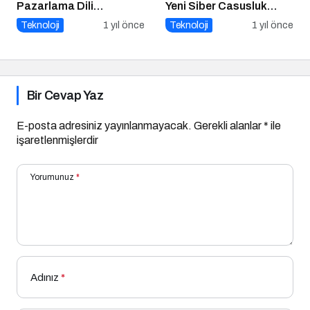
Pazarlama Dili
Yeni Siber Casusluk
Konuşuyor:
Operasyonu Uyarısı
Teknoloji
1 yıl önce
Teknoloji
1 yıl önce
ChatGPT’nin
Güncellemeleri ve
Markalara Yönelik
Fırsatlar
Bir Cevap Yaz
E-posta adresiniz yayınlanmayacak.
Gerekli alanlar
*
ile
işaretlenmişlerdir
Yorumunuz
*
Adınız
*