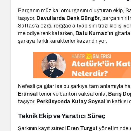
Parçanın müzikal omurgasını oluşturan ekip, S
taşıyor.
Davullarda Cenk Güngör
, parçanın ri
Sattas’a özgü reggae altyapısını titizlikle işliyo
melodiye renk katarken,
Batu Kurnaz’ın
gitarla
şarkıya farklı karakterler kazandırıyor.
Nefesli çalgılar ise bu şarkıya tam anlamıyla ha
Erünsal
tenor ve bariton saksafonla;
Barış Do
taşıyor.
Perküsyonda Kutay Soysal
’ın katkısı
Teknik Ekip ve Yaratıcı Süreç
Şarkının kayıt süreci
Eren Turgut
yönetiminde