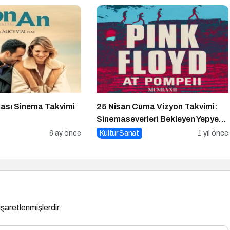
ası Sinema Takvimi
25 Nisan Cuma Vizyon Takvimi:
Sinemaseverleri Bekleyen Yepyeni
Filmler
6 ay önce
Kültür Sanat
1 yıl önce
 işaretlenmişlerdir