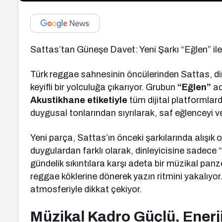
Sattas’tan Güneşe Davet: Yeni Şarkı “Eğlen” il
Türk reggae sahnesinin öncülerinden Sattas, dinl
keyifli bir yolculuğa çıkarıyor. Grubun
“Eğlen”
ad
Akustikhane etiketiyle
tüm dijital platformlarda
duygusal tonlarından sıyrılarak, saf eğlenceyi v
Yeni parça, Sattas’ın önceki şarkılarında alışık
duygulardan farklı olarak, dinleyicisine sadece 
gündelik sıkıntılara karşı adeta bir müzikal panze
reggae köklerine dönerek yazın ritmini yakalıyor
atmosferiyle dikkat çekiyor.
Müzikal Kadro Güçlü, Enerj