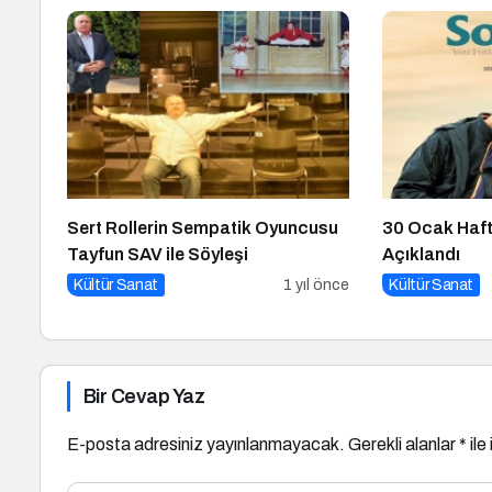
Sert Rollerin Sempatik Oyuncusu
30 Ocak Haft
Tayfun SAV ile Söyleşi
Açıklandı
Kültür Sanat
1 yıl önce
Kültür Sanat
Bir Cevap Yaz
E-posta adresiniz yayınlanmayacak.
Gerekli alanlar
*
ile