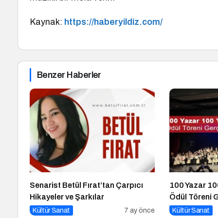
Kaynak:
https://haberyildiz.com/
Benzer Haberler
Senarist Betül Fırat’tan Çarpıcı
100 Yazar 100
Hikayeler ve Şarkılar
Ödül Töreni 
Kültür Sanat
7 ay önce
Kültür Sanat