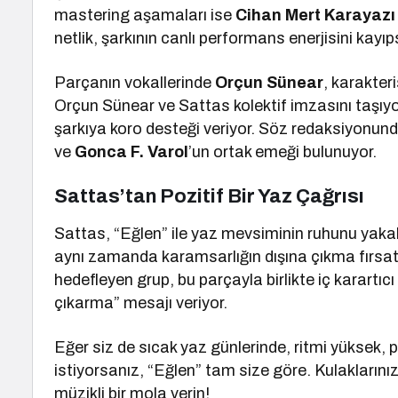
mastering aşamaları ise
Cihan Mert Karayazı
netlik, şarkının canlı performans enerjisini kayıpsı
Parçanın vokallerinde
Orçun Sünear
, karakter
Orçun Sünear ve Sattas kolektif imzasını taşıyor
şarkıya koro desteği veriyor. Söz redaksiyonun
ve
Gonca F. Varol
’un ortak emeği bulunuyor.
Sattas’tan Pozitif Bir Yaz Çağrısı
Sattas, “Eğlen” ile yaz mevsiminin ruhunu yakala
aynı zamanda karamsarlığın dışına çıkma fırsat
hedefleyen grup, bu parçayla birlikte iç karartı
çıkarma” mesajı veriyor.
Eğer siz de sıcak yaz günlerinde, ritmi yüksek, p
istiyorsanız, “Eğlen” tam size göre. Kulaklarınız
müzikli bir mola verin!