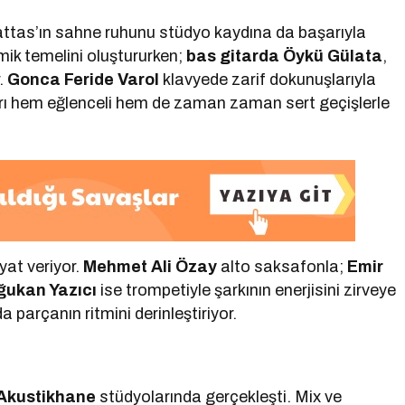
attas’ın sahne ruhunu stüdyo kaydına da başarıyla
tmik temelini oluştururken;
bas gitarda Öykü Gülata
,
r.
Gonca Feride Varol
klavyede zarif dokunuşlarıyla
rı hem eğlenceli hem de zaman zaman sert geçişlerle
yat veriyor.
Mehmet Ali Özay
alto saksafonla;
Emir
ğukan Yazıcı
ise trompetiyle şarkının enerjisini zirveye
 da parçanın ritmini derinleştiriyor.
Akustikhane
stüdyolarında gerçekleşti. Mix ve