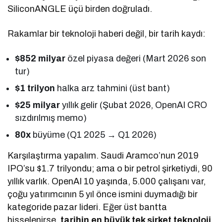
SiliconANGLE üçü birden doğruladı.
Rakamlar bir teknoloji haberi değil, bir tarih kaydı:
$852 milyar
özel piyasa değeri (Mart 2026 son
tur)
$1 trilyon
halka arz tahmini (üst bant)
$25 milyar
yıllık gelir (Şubat 2026, OpenAI CRO
sızdırılmış memo)
80x
büyüme (Q1 2025 → Q1 2026)
Karşılaştırma yapalım. Saudi Aramco’nun 2019
IPO’su $1.7 trilyondu; ama o bir petrol şirketiydi, 90
yıllık varlık. OpenAI 10 yaşında, 5.000 çalışanı var,
çoğu yatırımcının 5 yıl önce ismini duymadığı bir
kategoride pazar lideri. Eğer üst bantta
hisselenirse,
tarihin en büyük tek şirket teknoloji