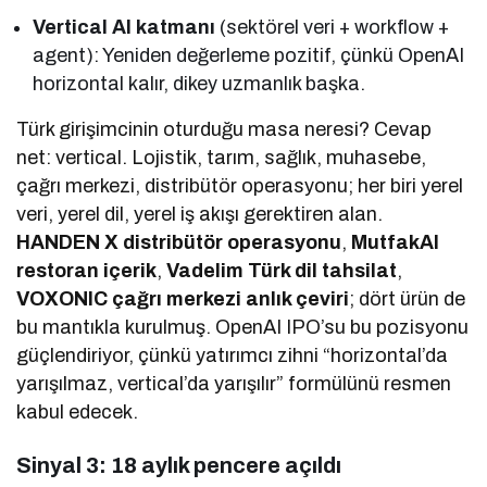
Vertical AI katmanı
(sektörel veri + workflow +
agent): Yeniden değerleme pozitif, çünkü OpenAI
horizontal kalır, dikey uzmanlık başka.
Türk girişimcinin oturduğu masa neresi? Cevap
net: vertical. Lojistik, tarım, sağlık, muhasebe,
çağrı merkezi, distribütör operasyonu; her biri yerel
veri, yerel dil, yerel iş akışı gerektiren alan.
HANDEN X distribütör operasyonu
,
MutfakAI
restoran içerik
,
Vadelim Türk dil tahsilat
,
VOXONIC çağrı merkezi anlık çeviri
; dört ürün de
bu mantıkla kurulmuş. OpenAI IPO’su bu pozisyonu
güçlendiriyor, çünkü yatırımcı zihni “horizontal’da
yarışılmaz, vertical’da yarışılır” formülünü resmen
kabul edecek.
Sinyal 3: 18 aylık pencere açıldı