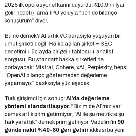
2026 ilk operasyonel karını duyurdu, $10.9 milyar
gelir hedefi), ama IPO yoluyla “ben de bilanço
konuşurum” diyor.
Bu ne demek? AI artık VC parasıyla yaşayan bir
umut şirketi değil. Halka açılan şirket = SEC
denetimi + üç ayda bir gelir tablosu + analist
sorgusu. Bu standart başka şirketleri de
zorlayacak: Mistral, Cohere, xAI, Perplexity, hepsi
“OpenAI bilanço göstermeden değerleme
yapamayız” baskısıyla yüzleşecek.
Türk girişimci için sonuç:
AI’da değerleme
yöntemi standartlaşıyor.
“Bizim de AI’mız var”
demek artık prim getirmiyor; “AI ile şu metrikte şu
fark yarattık” demek prim getiriyor. Vadelim’in
90
günde nakit %40-60 geri getirir
iddiası bu yeni