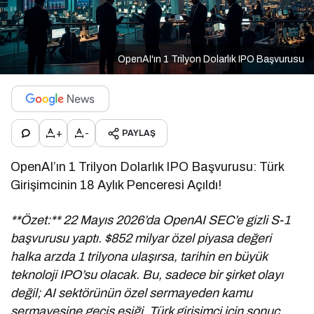
OpenAI'ın 1 Trilyon Dolarlık IPO Başvurusu
+
-
PAYLAŞ
OpenAI’ın 1 Trilyon Dolarlık IPO Başvurusu: Türk
Girişimcinin 18 Aylık Penceresi Açıldı!
**Özet:** 22 Mayıs 2026’da OpenAI SEC’e gizli S-1
başvurusu yaptı. $852 milyar özel piyasa değeri
halka arzda 1 trilyona ulaşırsa, tarihin en büyük
teknoloji IPO’su olacak. Bu, sadece bir şirket olayı
değil; AI sektörünün özel sermayeden kamu
sermayesine geçiş eşiği. Türk girişimci için sonuç