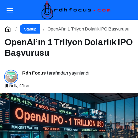
Girişimcilik Odaklı Podcast Serisi:
Girişimcilerin Büyük Hataları
Paylaş
Yorum Yap
OpenAI’ın 1 Trilyon Dolarlık IPO Başvurusu
Startup
OpenAI’ın 1 Trilyon Dolarlık IPO
Başvurusu
Rdh Focus
tarafından yayınlandı
5dk, 41sn