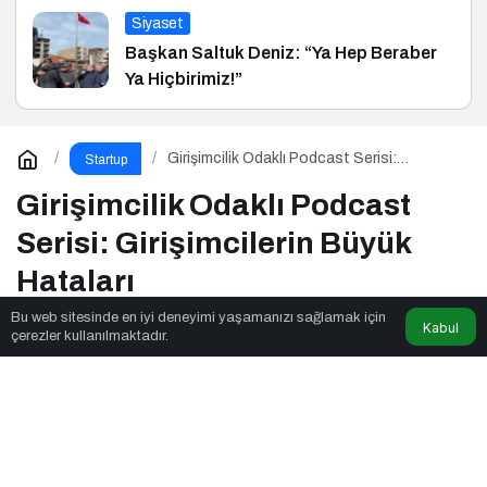
Siyaset
Başkan Saltuk Deniz: “Ya Hep Beraber
Ya Hiçbirimiz!”
Girişimcilik Odaklı Podcast Serisi:
Startup
Girişimcilerin Büyük Hataları
Girişimcilik Odaklı Podcast
Serisi: Girişimcilerin Büyük
Hataları
Bu web sitesinde en iyi deneyimi yaşamanızı sağlamak için
Kabul
çerezler kullanılmaktadır.
Rdh Focus
tarafından yayınlandı
3dk, 17sn