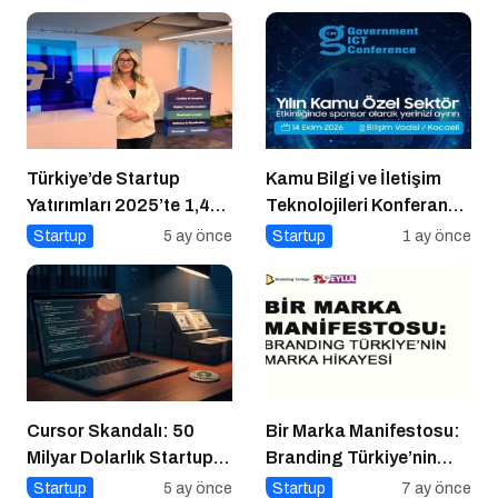
Türkiye’de Startup
Kamu Bilgi ve İletişim
Yatırımları 2025’te 1,4
Teknolojileri Konferansı
Milyar Dolara Ulaştı
2026 İçin Geri Sayım!
Startup
5 ay önce
Startup
1 ay önce
Cursor Skandalı: 50
Bir Marka Manifestosu:
Milyar Dolarlık Startup
Branding Türkiye’nin
Açık Kaynağı Gizleyince
Marka Hikayesi
Startup
5 ay önce
Startup
7 ay önce