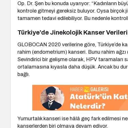
Op. Dr. Şen bu konuda uyarıyor: “Kadınların büy
kontrole gitmeyi gereksiz buluyor. Oysa birçok j
tamamen tedavi edilebiliyor. Bu nedenle kontrol
Türkiye’de Jinekolojik Kanser Veriler
GLOBOCAN 2020 verilerine göre, Türkiye’de kadın
rahim (endometrium) kanseri. Bunu rahim ağzı (se
Sevindirici bir gelişme olarak, HPV taramaları s
ortalamasına kıyasla daha düşük. Ancak bu dur
bağlı.
Yumurtalık kanseri ise hâlâ geç fark edilmesi nede
kanserlerden biri olmaya devam ediyor.