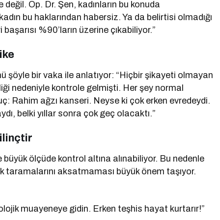
e değil. Op. Dr. Şen, kadınların bu konuda
 kadın bu haklarından habersiz. Ya da belirtisi olmadığı
 başarısı %90’ların üzerine çıkabiliyor.”
ike
ü şöyle bir vaka ile anlatıyor: “Hiçbir şikayeti olmayan
ği nedeniyle kontrole gelmişti. Her şey normal
ç: Rahim ağzı kanseri. Neyse ki çok erken evredeydi.
ı, belki yıllar sonra çok geç olacaktı.”
linçtir
 büyük ölçüde kontrol altına alınabiliyor. Bu nedenle
lık taramalarını aksatmaması büyük önem taşıyor.
kolojik muayeneye gidin. Erken teşhis hayat kurtarır!”