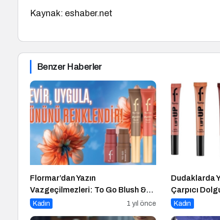
Kaynak: eshaber.net
Benzer Haberler
Flormar’dan Yazın
Dudaklarda Y
Vazgeçilmezleri: To Go Blush &
Çarpıcı Dolgu
To Go Bronzer
Plumper Gloss
Kadın
1 yıl önce
Kadın