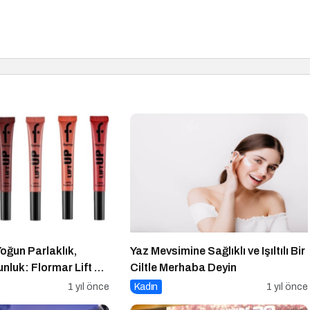
oğun Parlaklık,
Yaz Mevsimine Sağlıklı ve Işıltılı Bir
nluk: Flormar Lift Up
Ciltle Merhaba Deyin
 & Lipliner
1 yıl önce
Kadın
1 yıl önce