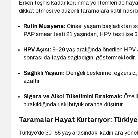
Erken teşhis kadar korunma yöntemleri de hayati
dikkat etmesi ve düzenli taramalara katılması bü
Rutin Muayene:
Cinsel yaşam başladıktan sonr
PAP smear testi 21 yaşından, HPV testi ise 30
HPV Aşısı:
9-26 yaş aralığında önerilen HPV aş
sonrası da fayda sağladığını göstermektedir.
Sağlıklı Yaşam:
Dengeli beslenme, egzersiz, i
azaltır.
Sigara ve Alkol Tüketimini Bırakmak:
Özelli
bırakıldığında riski büyük oranda düşürür.
Taramalar Hayat Kurtarıyor: Türkiy
Türkiye’de 30-65 yaş arasındaki kadınlara yöneli