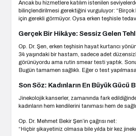
Ancak bu hizmetlere katılım istenilen seviyelerd
bilinçlendirilmesi gerektiğini vurguluyor: “Birçok
için gerekli görmüyor. Oysa erken teşhisle tedavi
Gerçek Bir Hikâye: Sessiz Gelen Tehl
Op. Dr. Şen, erken teşhisin hayat kurtarıcı yönün
34 yaşındaki bir hastam, sadece adet düzensizli
görünüyordu ama rutin smear testi yaptık. Sonu
Bugün tamamen sağlıklı. Eğer o test yapılmasayd
Son Söz: Kadınların En Büyük Gücü Bi
Jinekolojik kanserler, zamanında fark edildiğinde
kadınların hem kendilerini tanıması hem de sağ
Op. Dr. Mehmet Bekir Şen’in çağrısı net:
“Hiçbir şikayetiniz olmasa bile yılda bir kez jine