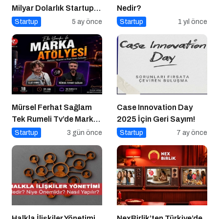
Milyar Dolarlık Startup
Nedir?
Açık Kaynağı Gizleyince
Startup
5 ay önce
Startup
1 yıl önce
Ne Oldu?
Mürsel Ferhat Sağlam
Case Innovation Day
Tek Rumeli Tv’de Marka
2025 İçin Geri Sayım!
Atölyesi Programına
Startup
3 gün önce
Startup
7 ay önce
Konuk Oldu
Halkla İlişkiler Yönetimi
NexBirlik’ten Türkiye’de