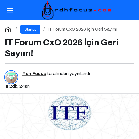
2026’da İş Dünyasını Şekillendiren Trendler
Talk N Training “İlham Veren Buluşmalar” Serisinde!
Paylaş
Yorum Yap
IT Forum CxO 2026 İçin Geri Sayım!
Startup
IT Forum CxO 2026 İçin Geri
Sayım!
Rdh Focus
tarafından yayınlandı
2dk, 24sn