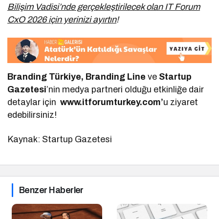
Bilişim Vadisi’nde gerçekleştirilecek olan IT Forum
CxO 2026 için yerinizi ayırtın
!
Branding Türkiye, Branding Line
ve
Startup
Gazetesi
’nin medya partneri olduğu etkinliğe dair
detaylar için
www.itforumturkey.com’
u ziyaret
edebilirsiniz!
Kaynak: Startup Gazetesi
Benzer Haberler