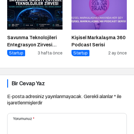
Savunma Teknolojileri
Kişisel Markalaşma 360
Entegrasyon Zirvesi
Podcast Serisi
Ankara’da
Startup
3 hafta önce
Startup
2 ay önce
Gerçekleşecek!
Bir Cevap Yaz
E-posta adresiniz yayınlanmayacak.
Gerekli alanlar
*
ile
işaretlenmişlerdir
Yorumunuz
*