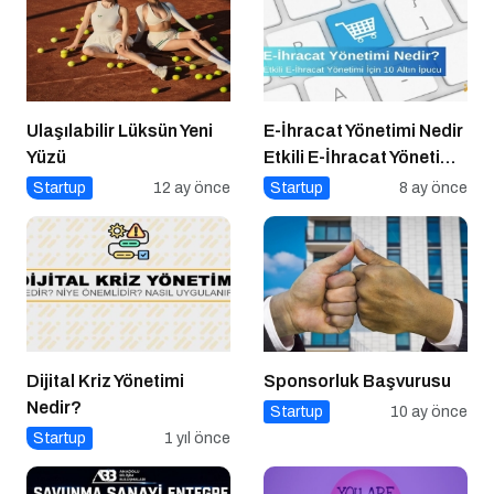
Ulaşılabilir Lüksün Yeni
E-İhracat Yönetimi Nedir
Yüzü
Etkili E-İhracat Yönetimi
için 10 Altın İpucu
Startup
12 ay önce
Startup
8 ay önce
Dijital Kriz Yönetimi
Sponsorluk Başvurusu
Nedir?
Startup
10 ay önce
Startup
1 yıl önce