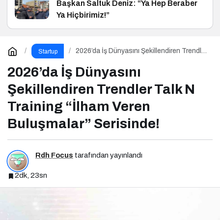
Başkan Saltuk Deniz: “Ya Hep Beraber
Ya Hiçbirimiz!”
2026’da İş Dünyasını Şekillendiren Trendler
Startup
Talk N Training “İlham Veren Buluşmalar”
Serisinde!
2026’da İş Dünyasını
Şekillendiren Trendler Talk N
Training “İlham Veren
Buluşmalar” Serisinde!
Rdh Focus
tarafından yayınlandı
2dk, 23sn