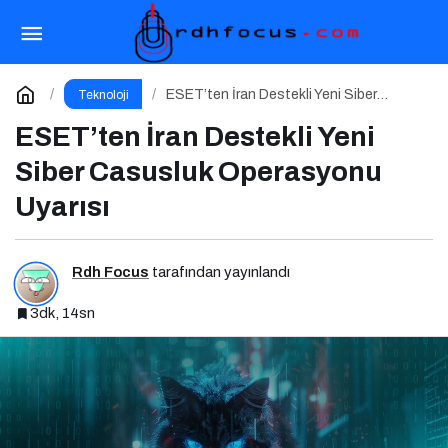
Dijital Bahar Temizliği: Hareketsiz
Hesaplarınızı Temizlemenin Zamanı Geldi!
Paylaş
Yorum Yap
ESET’ten İran Destekli Yeni Siber
Teknoloji
Casusluk Operasyonu Uyarısı
ESET’ten İran Destekli Yeni
Siber Casusluk Operasyonu
Uyarısı
Rdh Focus
tarafından yayınlandı
3dk, 14sn