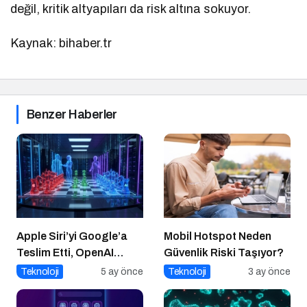
değil, kritik altyapıları da risk altına sokuyor.
Kaynak: bihaber.tr
Benzer Haberler
Apple Siri’yi Google’a
Mobil Hotspot Neden
Teslim Etti, OpenAI
Güvenlik Riski Taşıyor?
Bilgisayar Kullanmaya
Teknoloji
5 ay önce
Teknoloji
3 ay önce
Başladı