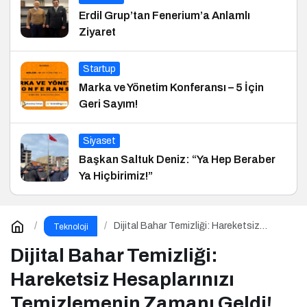
Erdil Grup’tan Fenerium’a Anlamlı
Ziyaret
Startup
Marka ve Yönetim Konferansı – 5 İçin
Geri Sayım!
Siyaset
Başkan Saltuk Deniz: “Ya Hep Beraber
Ya Hiçbirimiz!”
Dijital Bahar Temizliği: Hareketsiz
Teknoloji
Hesaplarınızı Temizlemenin Zamanı
Geldi!
Dijital Bahar Temizliği:
Hareketsiz Hesaplarınızı
Temizlemenin Zamanı Geldi!