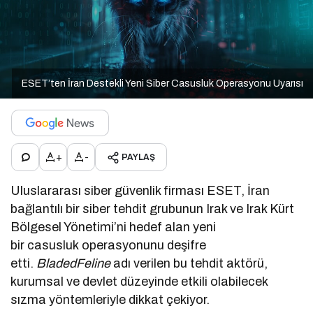
ESET’ten İran Destekli Yeni Siber Casusluk Operasyonu Uyarısı
+
-
PAYLAŞ
Uluslararası siber güvenlik firması ESET, İran
bağlantılı bir siber tehdit grubunun Irak ve Irak Kürt
Bölgesel Yönetimi’ni hedef alan yeni
bir casusluk operasyonunu deşifre
etti.
BladedFeline
adı verilen bu tehdit aktörü,
kurumsal ve devlet düzeyinde etkili olabilecek
sızma yöntemleriyle dikkat çekiyor.