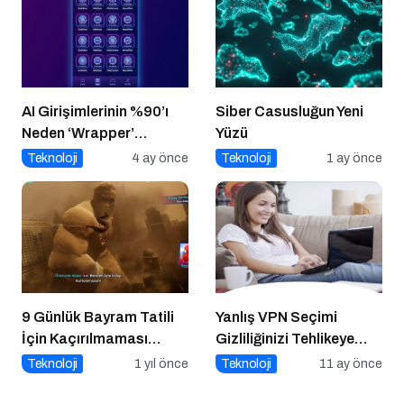
AI Girişimlerinin %90’ı
Siber Casusluğun Yeni
Neden ‘Wrapper’
Yüzü
Kalıyor?
Teknoloji
4 ay önce
Teknoloji
1 ay önce
9 Günlük Bayram Tatili
Yanlış VPN Seçimi
İçin Kaçırılmaması
Gizliliğinizi Tehlikeye
Gereken 8 Oyun
Atabilir
Teknoloji
1 yıl önce
Teknoloji
11 ay önce