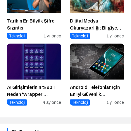
Tarihin En Büyük Şifre
Dijital Medya
Sızıntısı
Okuryazarlığı: Bilgiye
Erişimde Sorumluluk ve
Teknoloji
1 yıl önce
Teknoloji
1 yıl önce
Farkındalık
AI Girişimlerinin %90’ı
Android Telefonlar İçin
Neden ‘Wrapper’
En İyi Güvenlik
Kalıyor?
Uygulamaları
Teknoloji
4 ay önce
Teknoloji
1 yıl önce