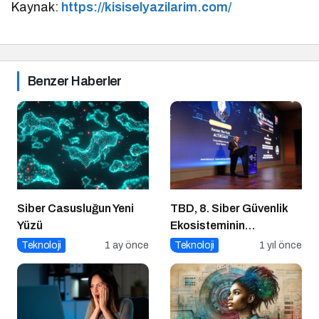
Kaynak:
https://kisiselyazilarim.com/
Benzer Haberler
Siber Casusluğun Yeni
TBD, 8. Siber Güvenlik
Yüzü
Ekosisteminin
Geliştirilmesi Zirvesi’ni
Teknoloji
1 ay önce
Teknoloji
1 yıl önce
Gerçekleştirdi