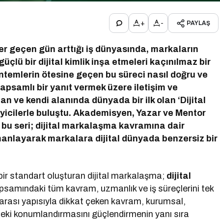
+
-
PAYLAŞ
er geçen gün arttığı iş dünyasında, markaların
üçlü bir dijital kimlik inşa etmeleri kaçınılmaz bir
öntemlerin ötesine geçen bu süreci nasıl doğru ve
kapsamlı bir yanıt vermek üzere iletişim ve
 ve kendi alanında dünyada bir ilk olan ‘Dijital
yicilerle buluştu. Akademisyen, Yazar ve Mentor
bu seri; dijital markalaşma kavramına dair
manlayarak markalara dijital dünyada benzersiz bir
bir standart oluşturan dijital markalaşma;
dijital
samındaki tüm kavram, uzmanlık ve iş süreçlerini tek
er arası yapısıyla dikkat çeken kavram, kurumsal,
deki konumlandırmasını güçlendirmenin yanı sıra