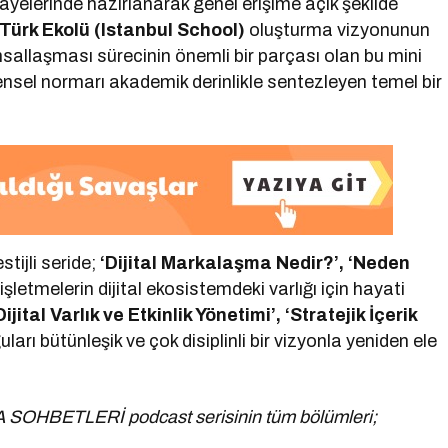
yelerinde hazırlanarak genel erişime açık şekilde
Türk Ekolü (Istanbul School)
oluşturma vizyonunun
sallaşması sürecinin önemli bir parçası olan bu mini
ensel normarı akademik derinlikle sentezleyen temel bir
stijli seride;
‘Dijital Markalaşma Nedir?’, ‘Neden
şletmelerin dijital ekosistemdeki varlığı için hayati
ijital Varlık ve Etkinlik Yönetimi’, ‘Stratejik İçerik
uları bütünleşik ve çok disiplinli bir vizyonla yeniden ele
A SOHBETLERİ podcast serisinin tüm bölümleri;