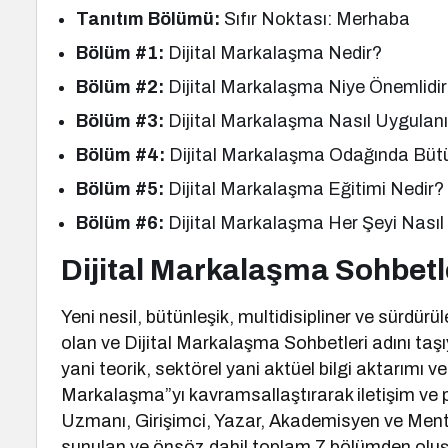
Tanıtım Bölümü:
Sıfır Noktası: Merhaba
Bölüm #1:
Dijital Markalaşma Nedir?
Bölüm #2:
Dijital Markalaşma Niye Önemlidi
Bölüm #3:
Dijital Markalaşma Nasıl Uygulanı
Bölüm #4:
Dijital Markalaşma Odağında Büt
Bölüm #5:
Dijital Markalaşma Eğitimi Nedir?
Bölüm #6:
Dijital Markalaşma Her Şeyi Nasıl 
Dijital Markalaşma Sohbetl
Yeni nesil, bütünleşik, multidisipliner ve sürdürüleb
olan ve Dijital Markalaşma Sohbetleri adını taş
yani teorik, sektörel yani aktüel bilgi aktarımı 
Markalaşma”yı kavramsallaştırarak iletişim ve
Uzmanı, Girişimci, Yazar, Akademisyen ve Men
sunulan ve önsöz dahil toplam 7 bölümden oluş