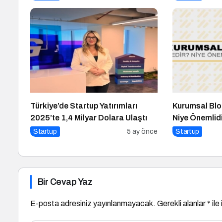
Türkiye’de Startup Yatırımları
Kurumsal Blo
2025’te 1,4 Milyar Dolara Ulaştı
Niye Önemlid
Yönetimi Nasıl
Startup
5 ay önce
Startup
Bir Cevap Yaz
E-posta adresiniz yayınlanmayacak.
Gerekli alanlar
*
ile