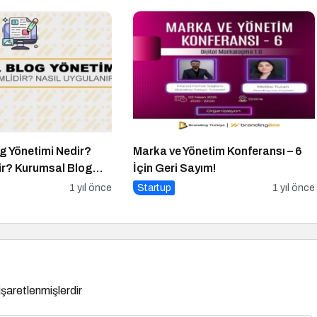
g Yönetimi Nedir?
Marka ve Yönetim Konferansı – 6
ir? Kurumsal Blog
İçin Geri Sayım!
 Yapılır?
1 yıl önce
Startup
1 yıl önce
 işaretlenmişlerdir