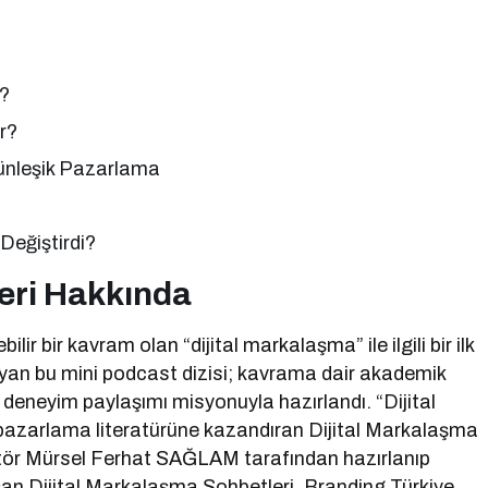
r?
r?
ünleşik Pazarlama
Değiştirdi?
eri Hakkında
ilir bir kavram olan “dijital markalaşma” ile ilgili bir ilk
ıyan bu mini podcast dizisi; kavrama dair akademik
ve deneyim paylaşımı misyonuyla hazırlandı. “Dijital
 pazarlama literatürüne kazandıran Dijital Markalaşma
tör Mürsel Ferhat SAĞLAM tarafından hazırlanıp
an Dijital Markalaşma Sohbetleri, Branding Türkiye