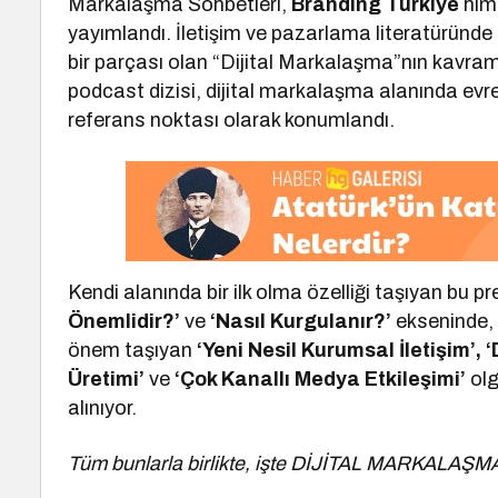
Markalaşma Sohbetleri,
Branding Türkiye
hima
yayımlandı. İletişim ve pazarlama literatüründe
bir parçası olan “Dijital Markalaşma”nın kavram
podcast dizisi, dijital markalaşma alanında evr
referans noktası olarak konumlandı.
Kendi alanında bir ilk olma özelliği taşıyan bu pre
Önemlidir?’
ve
‘Nasıl Kurgulanır?’
ekseninde, i
önem taşıyan
‘Yeni Nesil Kurumsal İletişim’, ‘D
Üretimi’
ve
‘Çok Kanallı Medya Etkileşimi’
olg
alınıyor.
Tüm bunlarla birlikte, işte DİJİTAL MARKALAŞM