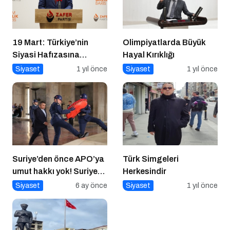
19 Mart: Türkiye’nin
Olimpiyatlarda Büyük
Siyasi Hafızasına
Hayal Kırıklığı
Kazınan Sivil Darbe
Siyaset
1 yıl önce
Siyaset
1 yıl önce
Suriye’den önce APO’ya
Türk Simgeleri
umut hakkı yok! Suriye
Herkesindir
düzelmeden APO’ya
Siyaset
6 ay önce
Siyaset
1 yıl önce
umut hakkı yok!