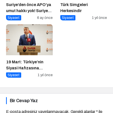
Suriye’den önce APO’ya
Türk Simgeleri
umut hakkı yok! Suriye
Herkesindir
düzelmeden APO’ya
Siyaset
6 ay önce
Siyaset
1 yıl önce
umut hakkı yok!
19 Mart: Türkiye’nin
Siyasi Hafızasına
Kazınan Sivil Darbe
Siyaset
1 yıl önce
Bir Cevap Yaz
E-posta adresiniz yayınlanmayacak.
Gerekli alanlar
*
ile