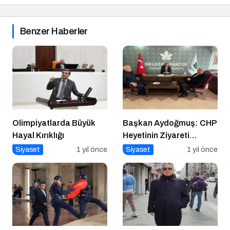
Benzer Haberler
Olimpiyatlarda Büyük
Başkan Aydoğmuş: CHP
Hayal Kırıklığı
Heyetinin Ziyareti
Memnuniyet Verici
Siyaset
1 yıl önce
Siyaset
1 yıl önce