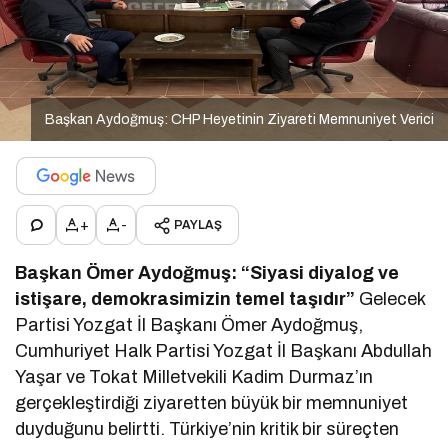
Başkan Aydoğmuş: CHP Heyetinin Ziyareti Memnuniyet Verici
+
-
PAYLAŞ
Başkan Ömer Aydoğmuş: “Siyasi diyalog ve
istişare, demokrasimizin temel taşıdır”
Gelecek
Partisi Yozgat İl Başkanı Ömer Aydoğmuş,
Cumhuriyet Halk Partisi Yozgat İl Başkanı Abdullah
Yaşar ve Tokat Milletvekili Kadim Durmaz’ın
gerçekleştirdiği ziyaretten büyük bir memnuniyet
duyduğunu belirtti. Türkiye’nin kritik bir süreçten