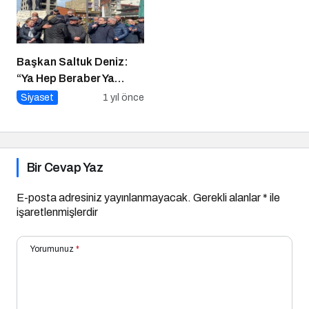
Başkan Saltuk Deniz:
“Ya Hep Beraber Ya
Hiçbirimiz!”
Siyaset
1 yıl önce
Bir Cevap Yaz
E-posta adresiniz yayınlanmayacak.
Gerekli alanlar
*
ile
işaretlenmişlerdir
Yorumunuz
*