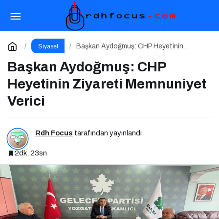
Başkan Saltuk Deniz: “Ya Hep Beraber Ya
Hiçbirimiz!”
Paylaş
Yorum Yap
Başkan Aydoğmuş: CHP Heyetinin
Siyaset
Ziyareti Memnuniyet Verici
Başkan Aydoğmuş: CHP
Heyetinin Ziyareti Memnuniyet
Verici
Rdh Focus
tarafından yayınlandı
2dk, 23sn