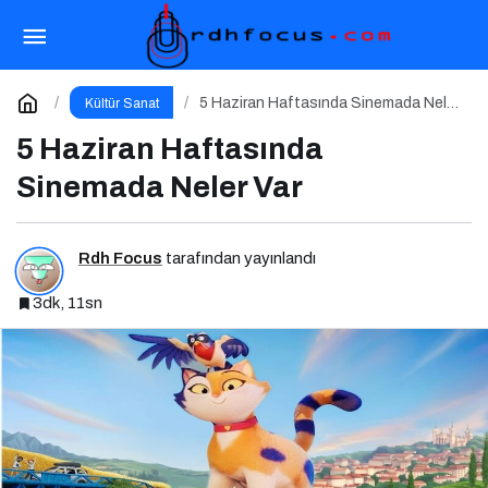
Toplumun Haklı Sessiz Çığlığı Bu Kitapta
Toplandı
Paylaş
Yorum Yap
5 Haziran Haftasında Sinemada Neler
Kültür Sanat
Var
5 Haziran Haftasında
Sinemada Neler Var
Rdh Focus
tarafından yayınlandı
3dk, 11sn