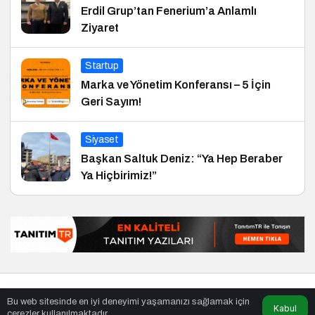
Erdil Grup’tan Fenerium’a Anlamlı
Ziyaret
Startup
Marka ve Yönetim Konferansı – 5 İçin
Geri Sayım!
Siyaset
Başkan Saltuk Deniz: “Ya Hep Beraber
Ya Hiçbirimiz!”
© Telif Hakkı 27.01.2006, Tüm Hakları Saklıdır.
haber
,
en iyiler
Bu web sitesinde en iyi deneyimi yaşamanızı sağlamak için
listesi
,
bihaber
,
sağlıklı
Kabul
çerezler kullanılmaktadır.