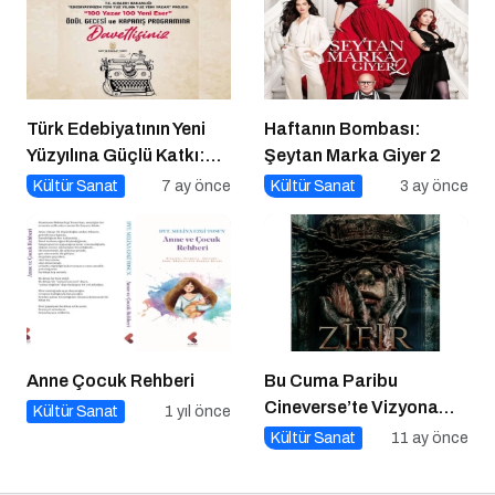
Türk Edebiyatının Yeni
Haftanın Bombası:
Yüzyılına Güçlü Katkı:
Şeytan Marka Giyer 2
“100 Yazar 100 Yeni
Kültür Sanat
7 ay önce
Kültür Sanat
3 ay önce
Eser” Projesi Ödül
Gecesi
Anne Çocuk Rehberi
Bu Cuma Paribu
Cineverse’te Vizyona
Kültür Sanat
1 yıl önce
Girecek Filmler
Kültür Sanat
11 ay önce