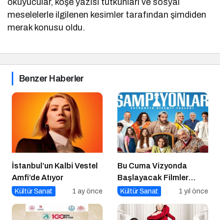
okuyucular, köşe yazısı tutkunları ve sosyal
meselelerle ilgilenen kesimler tarafından şimdiden
merak konusu oldu.
Benzer Haberler
İstanbul’un Kalbi Vestel
Bu Cuma Vizyonda
Amfi’de Atıyor
Başlayacak Filmler
Açıklandı
Kültür Sanat
1 ay önce
Kültür Sanat
1 yıl önce