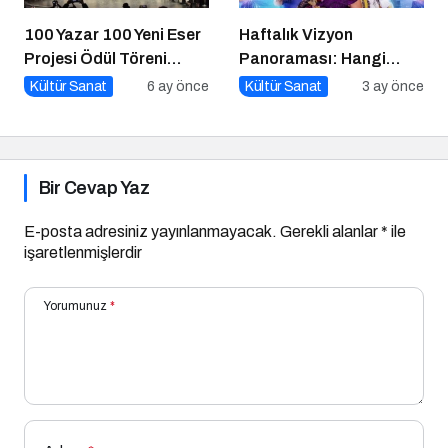
100 Yazar 100 Yeni Eser
Haftalık Vizyon
Projesi Ödül Töreni
Panoraması: Hangi
Gerçekleşti
Filmi İzlemeli?
Kültür Sanat
6 ay önce
Kültür Sanat
3 ay önce
Bir Cevap Yaz
E-posta adresiniz yayınlanmayacak.
Gerekli alanlar
*
ile
işaretlenmişlerdir
Yorumunuz
*