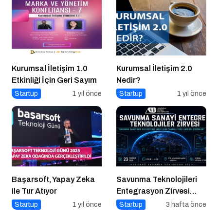
Kurumsal İletişim 1.0
Kurumsal İletişim 2.0
Etkinliği İçin Geri Sayım
Nedir?
Startup
1 yıl önce
Startup
1 yıl önce
Başarsoft, Yapay Zeka
Savunma Teknolojileri
ile Tur Atıyor
Entegrasyon Zirvesi
Ankara’da
Startup
1 yıl önce
Startup
3 hafta önce
Gerçekleşecek!