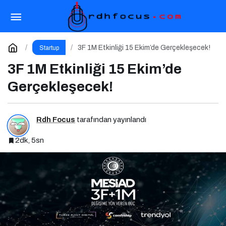
Pazarlama Dünyasının Devleri Meetup Istanbul
2025’te Buluşuyor
Paylaş
Yorum Yap
3F 1M Etkinliği 15 Ekim’de Gerçekleşecek!
Startup
3F 1M Etkinliği 15 Ekim’de
Gerçekleşecek!
Rdh Focus
tarafından yayınlandı
2dk, 5sn