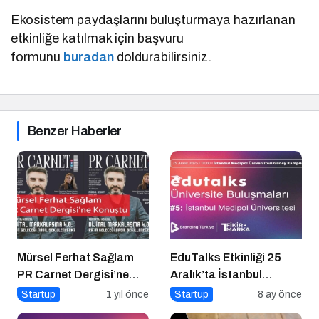
Ekosistem paydaşlarını buluşturmaya hazırlanan
etkinliğe katılmak için başvuru
formunu
buradan
doldurabilirsiniz.
Benzer Haberler
Mürsel Ferhat Sağlam
EduTalks Etkinliği 25
PR Carnet Dergisi’ne
Aralık’ta İstanbul
Konuştu
Medipol
Startup
1 yıl önce
Startup
8 ay önce
Üniversitesi’nde!