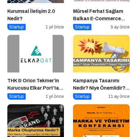
Kurumsal İletişim 2.0
Mürsel Ferhat Sağlam
Nedir?
Balkan E-Commerce
Summit’e Konuştu
Startup
1 yıl önce
Startup
5 ay önce
THK & Orion Tekmer’in
Kampanya Tasarımı
Kurucusu Elkar Port’tan
Nedir? Niye Önemlidir?
Savunma Sanayii
Kampanya Tasarımı
Startup
1 yıl önce
Startup
11 ay önce
Atılımı: AET
Nasıl Yapılır?
Electronics’e Stratejik
Yatırım