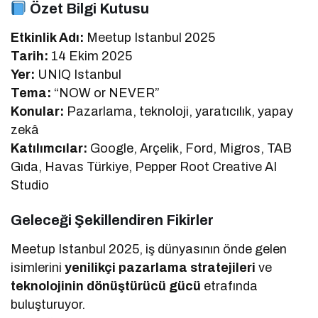
Özet Bilgi Kutusu
Etkinlik Adı:
Meetup Istanbul 2025
Tarih:
14 Ekim 2025
Yer:
UNIQ Istanbul
Tema:
“NOW or NEVER”
Konular:
Pazarlama, teknoloji, yaratıcılık, yapay
zekâ
Katılımcılar:
Google, Arçelik, Ford, Migros, TAB
Gıda, Havas Türkiye, Pepper Root Creative AI
Studio
Geleceği Şekillendiren Fikirler
Meetup Istanbul 2025, iş dünyasının önde gelen
isimlerini
yenilikçi pazarlama stratejileri
ve
teknolojinin dönüştürücü gücü
etrafında
buluşturuyor.