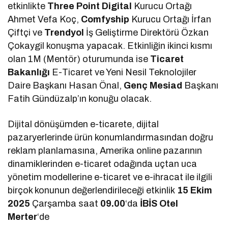
etkinlikte
Three Point Digital
Kurucu Ortağı
Ahmet Vefa Koç,
Comfyship
Kurucu Ortağı İrfan
Çiftçi ve
Trendyol
İş Geliştirme Direktörü Özkan
Çokaygil konuşma yapacak. Etkinliğin ikinci kısmı
olan 1M (Mentör) oturumunda ise
Ticaret
Bakanlığı
E-Ticaret ve Yeni Nesil Teknolojiler
Daire Başkanı Hasan Önal,
Genç Mesiad
Başkanı
Fatih Gündüzalp’ın konuğu olacak.
Dijital dönüşümden e-ticarete, dijital
pazaryerlerinde ürün konumlandırmasından doğru
reklam planlamasına, Amerika online pazarının
dinamiklerinden e-ticaret odağında uçtan uca
yönetim modellerine e-ticaret ve e-ihracat ile ilgili
birçok konunun değerlendirileceği etkinlik
15 Ekim
2025
Çarşamba saat
09.00
‘da
İBİS Otel
Merter
‘de