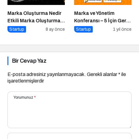
Marka Oluşturma Nedir
Marka ve Yönetim
Etkili Marka Oluşturma
Konferansı – 5 İçin Geri
için 10 Altın İpucu
Sayım!
Startup
8 ay önce
Startup
1 yıl önce
Bir Cevap Yaz
E-posta adresiniz yayınlanmayacak.
Gerekli alanlar
*
ile
işaretlenmişlerdir
Yorumunuz
*