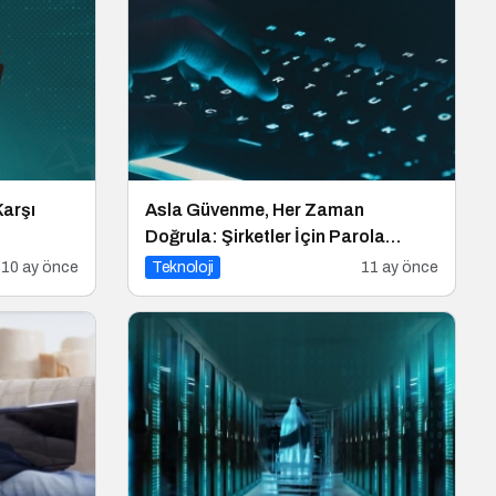
Karşı
Asla Güvenme, Her Zaman
Doğrula: Şirketler İçin Parola
Güvenliği Alarmı
10 ay önce
Teknoloji
11 ay önce