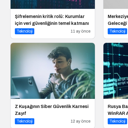
Şifrelemenin kritik rolü: Kurumlar
Merkeziy
için veri güvenliğinin temel katmanı
Geleceği 
Teknoloji
11 ay önce
Teknoloji
Z Kuşağının Siber Güvenlik Karnesi
Rusya Ba
Zayıf
WinRAR Aç
Teknoloji
12 ay önce
Teknoloji