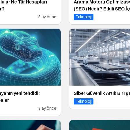
lular Ne Tür Hesapları
Arama Motoru Optimizas
or?
(SEO) Nedir? Etkili SEO İç
Altın İpucu
8 ay önce
Teknoloji
nyanın yeni tehdidi:
Siber Güvenlik Artık Bir İş 
aler
Teknoloji
9 ay önce