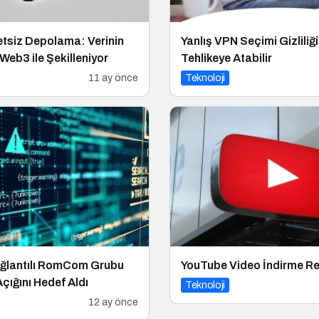
etsiz Depolama: Verinin
Yanlış VPN Seçimi Gizliliği
Web3 ile Şekilleniyor
Tehlikeye Atabilir
11 ay önce
Teknoloji
ğlantılı RomCom Grubu
YouTube Video İndirme Re
ığını Hedef Aldı
Teknoloji
12 ay önce