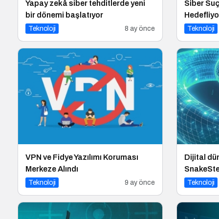
Yapay zekâ siber tehditlerde yeni
Siber Suç
bir dönemi başlatıyor
Hedefliy
Teknoloji
8 ay önce
Teknoloji
VPN ve Fidye Yazılımı Koruması
Dijital dü
Merkeze Alındı
SnakeSte
Teknoloji
9 ay önce
Teknoloji