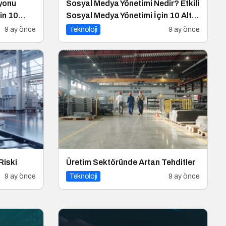
yonu
Sosyal Medya Yönetimi Nedir? Etkili
in 10
Sosyal Medya Yönetimi İçin 10 Altın
İpucu
9 ay önce
Teknoloji
9 ay önce
Riski
Üretim Sektöründe Artan Tehditler
9 ay önce
Teknoloji
9 ay önce