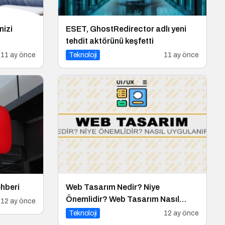
nizi
ESET, GhostRedirector adlı yeni
tehdit aktörünü keşfetti
11 ay önce
Teknoloji
11 ay önce
hberi
Web Tasarım Nedir? Niye
Önemlidir? Web Tasarım Nasıl
12 ay önce
Yapılır?
Teknoloji
12 ay önce