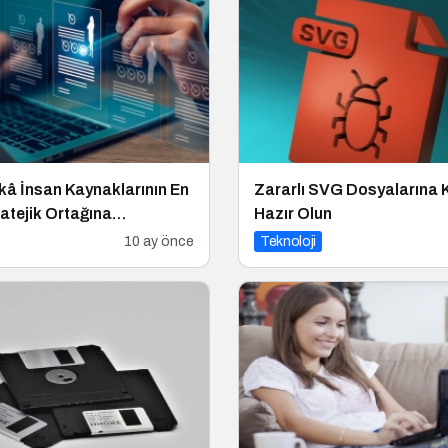
â İnsan Kaynaklarının En
Zararlı SVG Dosyalarına 
atejik Ortağına
Hazır Olun
or
10 ay önce
Teknoloji