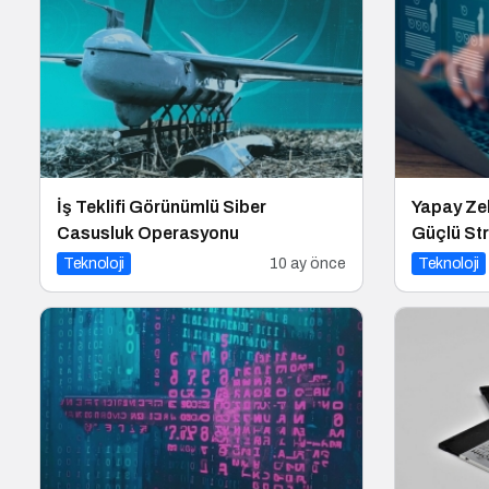
İş Teklifi Görünümlü Siber
Yapay Zek
Casusluk Operasyonu
Güçlü Str
Dönüşüy
Teknoloji
10 ay önce
Teknoloji