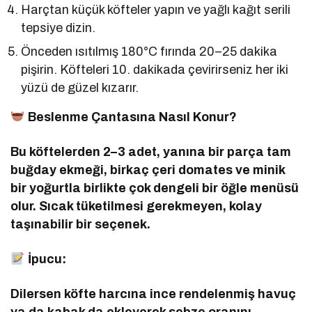
Harçtan küçük köfteler yapın ve yağlı kağıt serili
tepsiye dizin.
Önceden ısıtılmış 180°C fırında 20–25 dakika
pişirin. Köfteleri 10. dakikada çevirirseniz her iki
yüzü de güzel kızarır.
Beslenme Çantasına Nasıl Konur?
Bu köftelerden 2–3 adet, yanına bir parça tam
buğday ekmeği, birkaç çeri domates ve minik
bir yoğurtla birlikte çok dengeli bir öğle menüsü
olur. Sıcak tüketilmesi gerekmeyen, kolay
taşınabilir bir seçenek.
İpucu:
Dilersen köfte harcına ince rendelenmiş havuç
ya da kabak da ekleyerek sebze oranını