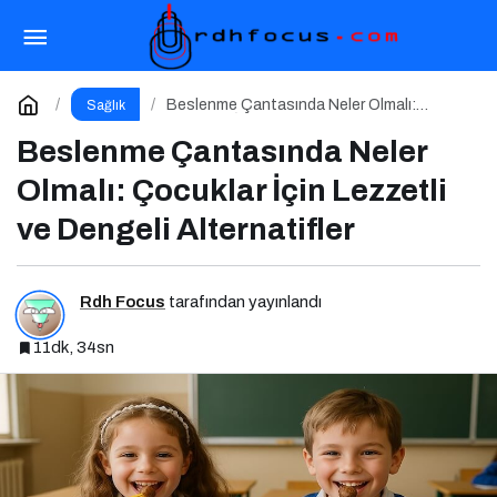
Okul Çağı Çocuklarında (6–12 yaş) Beslenme
Paylaş
Yorum Yap
Beslenme Çantasında Neler Olmalı:
Sağlık
Çocuklar İçin Lezzetli ve Dengeli
Alternatifler
Beslenme Çantasında Neler
Olmalı: Çocuklar İçin Lezzetli
ve Dengeli Alternatifler
Rdh Focus
tarafından yayınlandı
11dk, 34sn