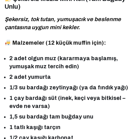
Unlu)
Şekersiz, tok tutan, yumuşacık ve beslenme
çantasına uygun mini kekler.
Malzemeler (12 küçük muffin için):
2 adet olgun muz (kararmaya başlamış,
yumuşak muz tercih edin)
2 adet yumurta
1/3 su bardağı zeytinyağı (ya da fındık yağı)
1 çay bardağı süt (inek, keçi veya bitkisel –
evde ne varsa)
1,5 su bardağı tam buğday unu
1 tatlı kaşığı tarçın
1/2 çay kaşığı karbonat