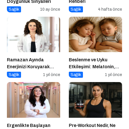
Doygunluk Sinyalleri
Rehberi
Sağlık
10 ay önce
Sağlık
4 hafta önce
Ramazan Ayında
Beslenme ve Uyku
Enerjinizi Koruyarak
Etkileşimi: Melatonin,
Oruç Tutmanın Püf
Triptofan ve Çocuk
Sağlık
1 yıl önce
Sağlık
1 yıl önce
Noktaları
Davranışları
Ergenlikte Başlayan
Pre-Workout Nedir, Ne