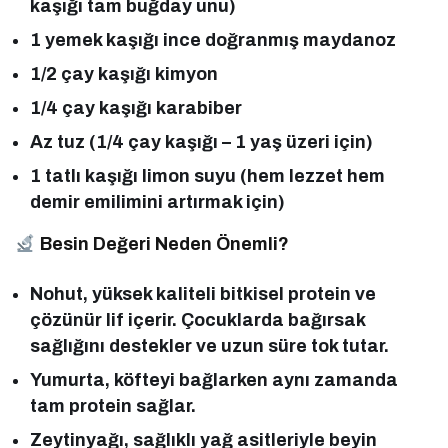
kaşığı tam buğday unu)
1 yemek kaşığı ince doğranmış maydanoz
1/2 çay kaşığı kimyon
1/4 çay kaşığı karabiber
Az tuz (1/4 çay kaşığı – 1 yaş üzeri için)
1 tatlı kaşığı limon suyu (hem lezzet hem
demir emilimini artırmak için)
Besin Değeri Neden Önemli?
Nohut, yüksek kaliteli bitkisel protein ve
çözünür lif içerir. Çocuklarda bağırsak
sağlığını destekler ve uzun süre tok tutar.
Yumurta, köfteyi bağlarken aynı zamanda
tam protein sağlar.
Zeytinyağı, sağlıklı yağ asitleriyle beyin