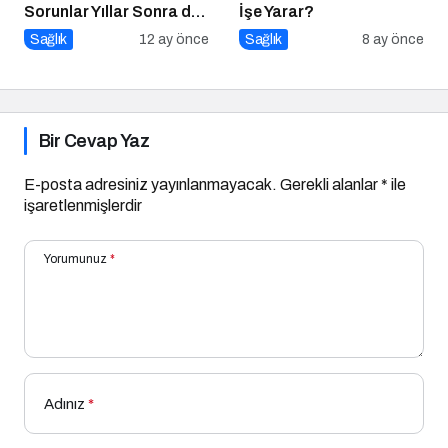
Sorunlar Yıllar Sonra da
İşe Yarar?
Sizi Takip Ediyorsa
Sağlık
12 ay önce
Sağlık
8 ay önce
Dikkat!
Bir Cevap Yaz
E-posta adresiniz yayınlanmayacak.
Gerekli alanlar
*
ile
işaretlenmişlerdir
Yorumunuz
*
Adınız
*