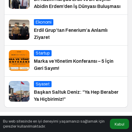
Abidin Erdem’den İş Dünyası Buluşması
Ekonomi
Erdil Grup’tan Fenerium’a Anlamlı
Ziyaret
Startup
Marka ve Yönetim Konferansı – 5 İçin
Geri Sayım!
Siyaset
Başkan Saltuk Deniz: “Ya Hep Beraber
Ya Hiçbirimiz!”
Okul Çağı Çocuklarında (6–12 yaş)
Sağlık
Bu web sitesinde en iyi deneyimi yaşamanızı sağlamak için
Kabul
Beslenme
çerezler kullanılmaktadır.