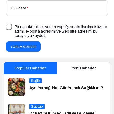
E-Posta
*
Bir dahaki sefere yorum yaptığımda kullanılmak üzere
adımı, e-posta adresimi ve web site adresimi bu
tarayıcıya kaydet.
YORUM GÖNDER
Popüler Haberler
Yeni Haberler
Sağlık
Aynı Yemeği Her Gün Yemek Sağlıklı mı?
Startup
Dr. Kazım Kürşad Erdil ve Dr. Zeynel