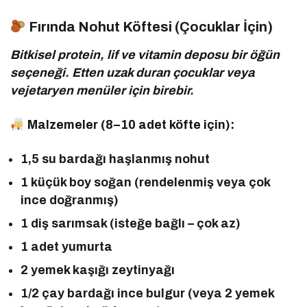
Fırında Nohut Köftesi (Çocuklar İçin)
Bitkisel protein, lif ve vitamin deposu bir öğün
seçeneği. Etten uzak duran çocuklar veya
vejetaryen menüler için birebir.
Malzemeler (8–10 adet köfte için):
1,5 su bardağı haşlanmış nohut
1 küçük boy soğan (rendelenmiş veya çok
ince doğranmış)
1 diş sarımsak (isteğe bağlı – çok az)
1 adet yumurta
2 yemek kaşığı zeytinyağı
1/2 çay bardağı ince bulgur (veya 2 yemek