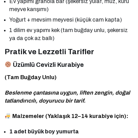
Ev yapımı granola bar (şekersiz yulaf, muz, kuru
meyve karışımı)
Yoğurt + mevsim meyvesi (küçük cam kapta)
1 dilim ev yapımı kek (tam buğday unlu, şekersiz
ya da çok az ballı)
Pratik ve Lezzetli Tarifler
Üzümlü Cevizli Kurabiye
(Tam Buğday Unlu)
Beslenme çantasına uygun, liften zengin, doğal
tatlandırıcılı, doyurucu bir tarif.
Malzemeler (Yaklaşık 12–14 kurabiye için):
1 adet büyük boy yumurta